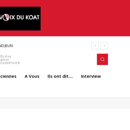
Ecrire
pour
construire
aciennes
A Vous
Ils ont dit…
Interview