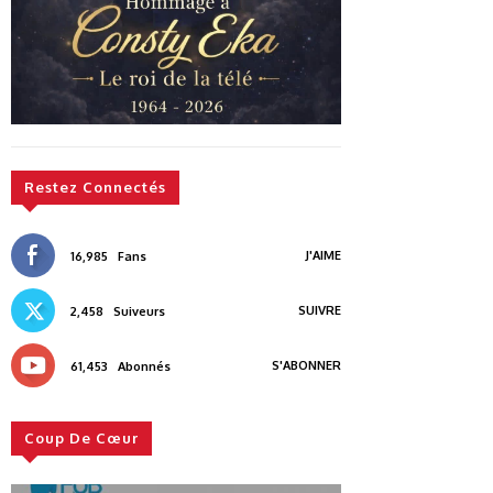
Restez Connectés
J'AIME
16,985
Fans
SUIVRE
2,458
Suiveurs
S'ABONNER
61,453
Abonnés
Coup De Cœur