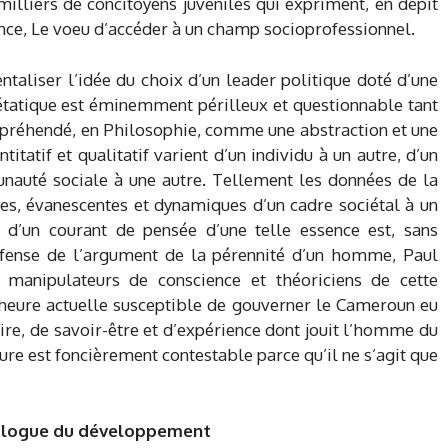
milliers de concitoyens juvéniles qui expriment, en dépit
nce, Le voeu d’accéder à un champ socioprofessionnel.
entaliser l’idée du choix d’un leader politique doté d’une
étatique est éminemment périlleux et questionnable tant
appréhendé, en Philosophie, comme une abstraction et une
itatif et qualitatif varient d’un individu à un autre, d’un
unauté sociale à une autre. Tellement les données de la
tes, évanescentes et dynamiques d’un cadre sociétal à un
 d’un courant de pensée d’une telle essence est, sans
défense de l’argument de la pérennité d’un homme, Paul
s manipulateurs de conscience et théoriciens de cette
 l’heure actuelle susceptible de gouverner le Cameroun eu
aire, de savoir-être et d’expérience dont jouit l’homme du
ure est foncièrement contestable parce qu’il ne s’agit que
ciologue du développement