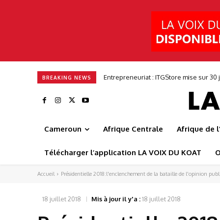
Pyramid Browser & Pyramid Mail : deux 
BREAKING NEWS
Cameroun
Afrique Centrale
Afrique de 
Télécharger l’application LA VOIX DU KOAT
O
Accueil
Présidentielle 2018:l'enclenchement de la bataille de l'opinion p
18 juillet 2018
Mis à jour il y'a :
18 juillet 2018