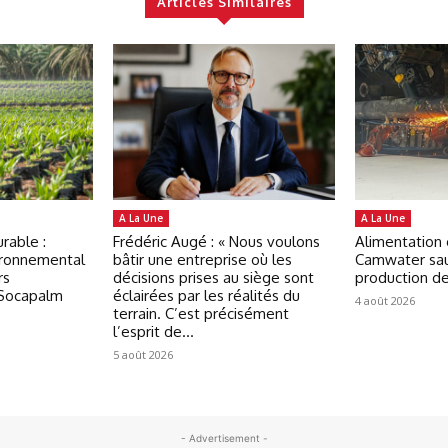
Articles Similaires
A La Une
A La Une
rable :
Frédéric Augé : « Nous voulons
Alimentation 
ironnemental
bâtir une entreprise où les
Camwater sau
rs
décisions prises au siège sont
production d
 Socapalm
éclairées par les réalités du
4 août 2026
terrain. C’est précisément
l’esprit de...
5 août 2026
- Advertisement -