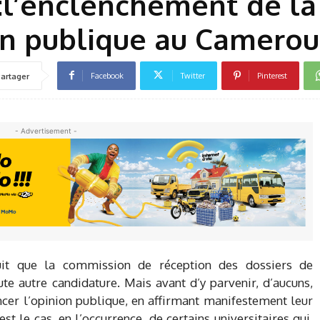
8:l’enclenchement de la
ion publique au Camero
Facebook
Twitter
Pinterest
artager
- Advertisement -
nuit que la commission de réception des dossiers de
ute autre candidature. Mais avant d’y parvenir, d’aucuns,
encer l’opinion publique, en affirmant manifestement leur
est le cas, en l’occurrence, de certains universitaires qui,