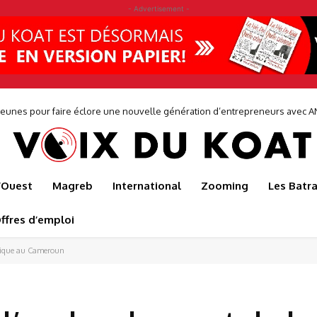
- Advertisement -
plateformes adaptées aux réalités africaines
l’Ouest
Magreb
International
Zooming
Les Batr
ffres d’emploi
ublique au Cameroun