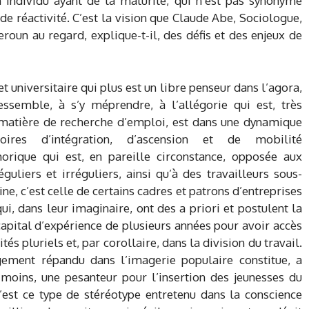
 individu ayant de la maturité, qui n’est pas synonyme
de réactivité. C’est la vision que Claude Abe, Sociologue,
roun au regard, explique-t-il, des défis et des enjeux de
et universitaire qui plus est un libre penseur dans l’agora,
essemble, à s’y méprendre, à l’allégorie qui est, très
n matière de recherche d’emploi, est dans une dynamique
oires d’intégration, d’ascension et de mobilité
orique qui est, en pareille circonstance, opposée aux
uliers et irréguliers, ainsi qu’à des travailleurs sous-
, c’est celle de certains cadres et patrons d’entreprises
ui, dans leur imaginaire, ont des a priori et postulent la
 capital d’expérience de plusieurs années pour avoir accès
tés pluriels et, par corollaire, dans la division du travail.
gement répandu dans l’imagerie populaire constitue, a
u moins, une pesanteur pour l’insertion des jeunesses du
est ce type de stéréotype entretenu dans la conscience