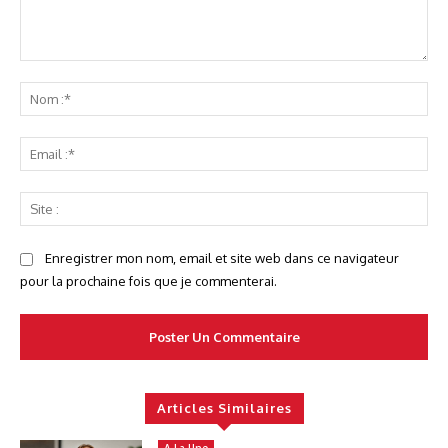
Commenter
No
:*
Ema
:*
Sit
:
Enregistrer mon nom, email et site web dans ce navigateur
pour la prochaine fois que je commenterai.
Articles Similaires
A La Une