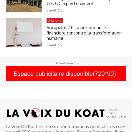
CGCOC à pied d’œuvre
3 août 2026
A La Une
Socapalm 2.0: la performance
financière rencontre la transformation
humaine
2 août 2026
- Advertisement -
Ecrire
pour
construire
La Voix Du Koat est un site d'informations généralistes créé
en avril 2016 avec pour siège social Douala-Bonapriso. Il est