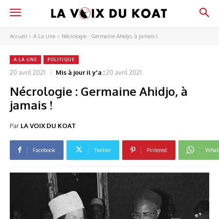
Accueil
A La Une
Nécrologie : Germaine Ahidjo, à jamais !
A LA UNE
POLITIQUE
20 avril 2021
Mis à jour il y'a :
20 avril 2021
Nécrologie : Germaine Ahidjo, à
jamais !
Par
LA VOIX DU KOAT
Facebook
Twitter
Pinterest
What