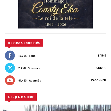
Restez Connectés
J'AIME
16,985
Fans
SUIVRE
2,458
Suiveurs
S'ABONNER
61,453
Abonnés
Coup De Cœur