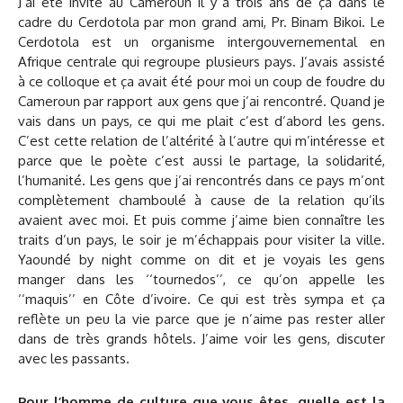
J’ai été invité au Cameroun il y a trois ans de ça dans le
cadre du Cerdotola par mon grand ami, Pr. Binam Bikoi. Le
Cerdotola est un organisme intergouvernemental en
Afrique centrale qui regroupe plusieurs pays. J’avais assisté
à ce colloque et ça avait été pour moi un coup de foudre du
Cameroun par rapport aux gens que j’ai rencontré. Quand je
vais dans un pays, ce qui me plait c’est d’abord les gens.
C’est cette relation de l’altérité à l’autre qui m’intéresse et
parce que le poète c’est aussi le partage, la solidarité,
l’humanité. Les gens que j’ai rencontrés dans ce pays m’ont
complètement chamboulé à cause de la relation qu’ils
avaient avec moi. Et puis comme j’aime bien connaître les
traits d’un pays, le soir je m’échappais pour visiter la ville.
Yaoundé by night comme on dit et je voyais les gens
manger dans les ‘‘tournedos’’, ce qu’on appelle les
‘‘maquis’’ en Côte d’ivoire. Ce qui est très sympa et ça
reflète un peu la vie parce que je n’aime pas rester aller
dans de très grands hôtels. J’aime voir les gens, discuter
avec les passants.
Pour l’homme de culture que vous êtes, quelle est la