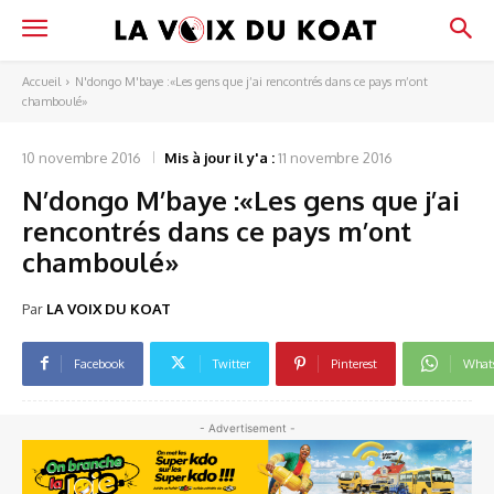
Accueil
N'dongo M'baye :«Les gens que j’ai rencontrés dans ce pays m’ont
chamboulé»
10 novembre 2016
Mis à jour il y'a :
11 novembre 2016
N’dongo M’baye :«Les gens que j’ai
rencontrés dans ce pays m’ont
chamboulé»
Par
LA VOIX DU KOAT
Facebook
Twitter
Pinterest
What
- Advertisement -