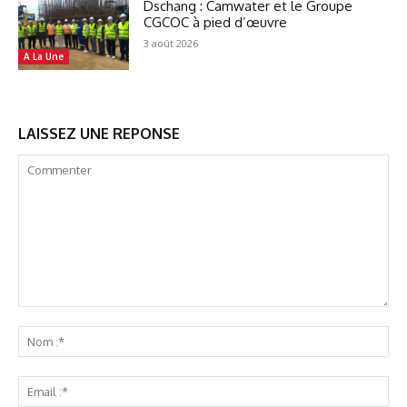
Dschang : Camwater et le Groupe
CGCOC à pied d’œuvre
3 août 2026
A La Une
LAISSEZ UNE REPONSE
Commenter
No
:*
Ema
:*