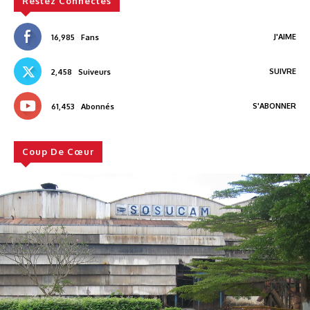
Restez Connectés
J'AIME
16,985
Fans
SUIVRE
2,458
Suiveurs
S'ABONNER
61,453
Abonnés
Coup De Cœur