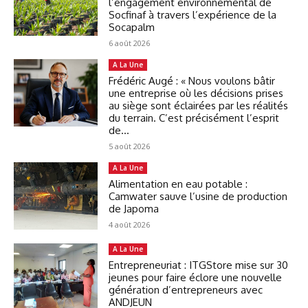
l’engagement environnemental de
Socfinaf à travers l’expérience de la
Socapalm
6 août 2026
A La Une
Frédéric Augé : « Nous voulons bâtir
une entreprise où les décisions prises
au siège sont éclairées par les réalités
du terrain. C’est précisément l’esprit
de...
5 août 2026
A La Une
Alimentation en eau potable :
Camwater sauve l’usine de production
de Japoma
4 août 2026
A La Une
Entrepreneuriat : ITGStore mise sur 30
jeunes pour faire éclore une nouvelle
génération d’entrepreneurs avec
ANDJEUN