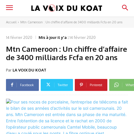
Accueil
Mtn Cameroon : Un chiffre d’affaire de 3400 milliards Fcfa en 20 ans
14 février 2020
Mis à jour il y'a :
14 février 2020
Mtn Cameroon : Un chiffre d’affaire
de 3400 milliards Fcfa en 20 ans
Par
LA VOIX DU KOAT
Facebook
Twitter
Pinterest
What