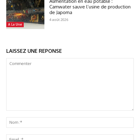
Alimentation en eau potable :
Camwater sauve l’usine de production
de Japoma
4 août 2026
A La Une
LAISSEZ UNE REPONSE
Commenter
No
:*
Ema