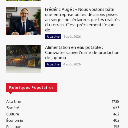
Frédéric Augé : « Nous voulons bâtir
une entreprise où les décisions prises
au siège sont éclairées par les réalités
du terrain. C’est précisément l’esprit
de...
5 août 2026
A La Une
Alimentation en eau potable :
Camwater sauve l’usine de production
de Japoma
4 août 2026
A La Une
Rubriques Populaires
A La Une
1738
Société
653
Culture
462
Économie
402
Politique
195