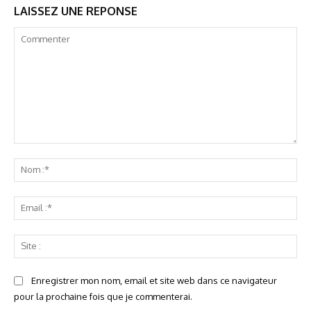
LAISSEZ UNE REPONSE
Commenter
No
:*
Ema
:*
Sit
:
Enregistrer mon nom, email et site web dans ce navigateur
pour la prochaine fois que je commenterai.