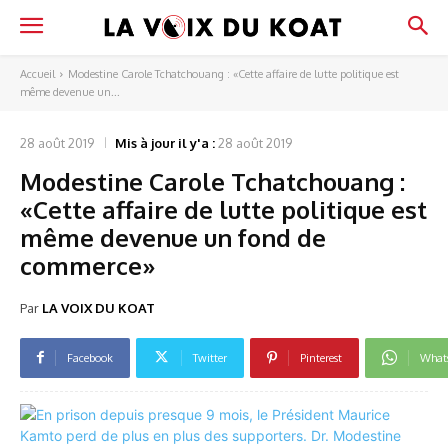
Accueil
Modestine Carole Tchatchouang : «Cette affaire de lutte politique est
même devenue un...
28 août 2019
Mis à jour il y'a :
28 août 2019
Modestine Carole Tchatchouang :
«Cette affaire de lutte politique est
même devenue un fond de
commerce»
Par
LA VOIX DU KOAT
Facebook
Twitter
Pinterest
What