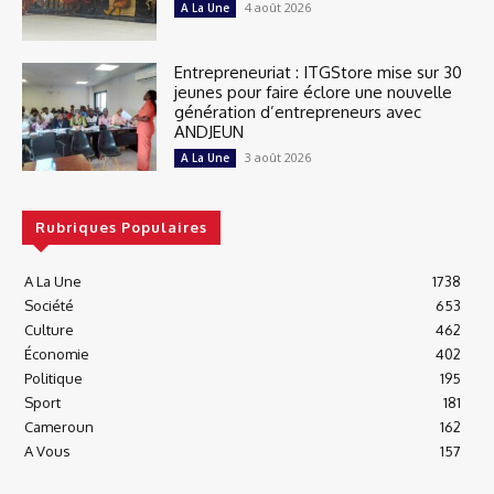
4 août 2026
A La Une
Entrepreneuriat : ITGStore mise sur 30
jeunes pour faire éclore une nouvelle
génération d’entrepreneurs avec
ANDJEUN
3 août 2026
A La Une
Rubriques Populaires
A La Une
1738
Société
653
Culture
462
Économie
402
Politique
195
Sport
181
Cameroun
162
A Vous
157