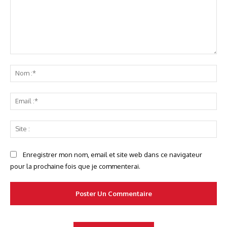
Commenter
No
:*
Ema
:*
Sit
:
Enregistrer mon nom, email et site web dans ce navigateur
pour la prochaine fois que je commenterai.