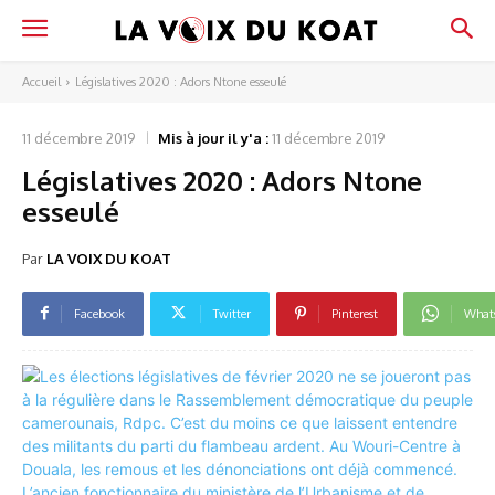
Accueil
Législatives 2020 : Adors Ntone esseulé
11 décembre 2019
Mis à jour il y'a :
11 décembre 2019
Législatives 2020 : Adors Ntone
esseulé
Par
LA VOIX DU KOAT
Facebook
Twitter
Pinterest
What