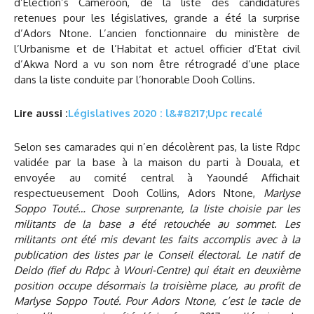
d’Election’s Cameroon, de la liste des candidatures
retenues pour les législatives, grande a été la surprise
d’Adors Ntone. L’ancien fonctionnaire du ministère de
l’Urbanisme et de l’Habitat et actuel officier d’Etat civil
d’Akwa Nord a vu son nom être rétrogradé d’une place
dans la liste conduite par l’honorable Dooh Collins.
Lire aussi :
Législatives 2020 : l&#8217;Upc recalé
Selon ses camarades qui n’en décolèrent pas, la liste Rdpc
validée par la base à la maison du parti à Douala, et
envoyée au comité central à Yaoundé Affichait
respectueusement Dooh Collins, Adors Ntone,
Marlyse
Soppo Touté… Chose surprenante, la liste choisie par les
militants de la base a été retouchée au sommet. Les
militants ont été mis devant les faits accomplis avec à la
publication des listes par le Conseil électoral. Le natif de
Deido (fief du Rdpc à Wouri-Centre) qui était en deuxième
position occupe désormais la troisième place, au profit de
Marlyse Soppo Touté. Pour Adors Ntone, c’est le tacle de