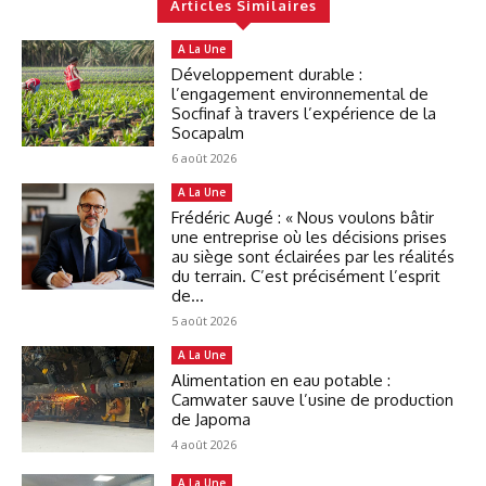
Articles Similaires
A La Une
Développement durable :
l’engagement environnemental de
Socfinaf à travers l’expérience de la
Socapalm
6 août 2026
A La Une
Frédéric Augé : « Nous voulons bâtir
une entreprise où les décisions prises
au siège sont éclairées par les réalités
du terrain. C’est précisément l’esprit
de...
5 août 2026
A La Une
Alimentation en eau potable :
Camwater sauve l’usine de production
de Japoma
4 août 2026
A La Une