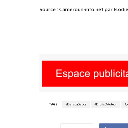
Source : Cameroun-info.net par Elod
TAGS
#DansLaSauce
#DroitsDAuteur
#J