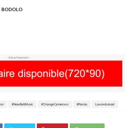
ie BODOLO
- Advertisement -
ovi
#NewBellMusic
#OrangeCameroun
#Reniss
Lavoixdukoat