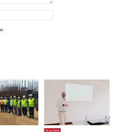
Site
:
i.
A La Une