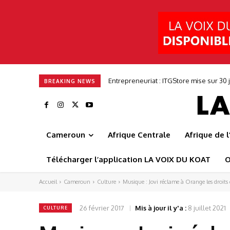
Entrepreneuriat : ITGStore mise sur 3
BREAKING NEWS
Cameroun
Afrique Centrale
Afrique de 
Télécharger l’application LA VOIX DU KOAT
O
Accueil
Cameroun
Culture
Musique : Jovi réclame à Orange les droits
26 février 2017
Mis à jour il y'a :
8 juillet 2021
CULTURE