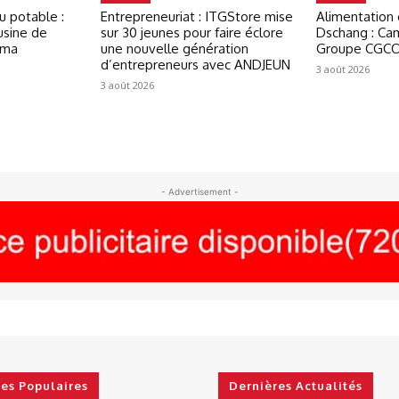
u potable :
Entrepreneuriat : ITGStore mise
Alimentation
usine de
sur 30 jeunes pour faire éclore
Dschang : Ca
oma
une nouvelle génération
Groupe CGCO
d’entrepreneurs avec ANDJEUN
3 août 2026
3 août 2026
- Advertisement -
les Populaires
Dernières Actualités