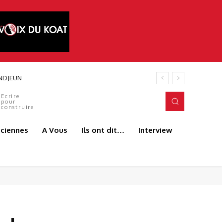
 ANDJEUN
Ecrire
pour
construire
aciennes
A Vous
Ils ont dit…
Interview