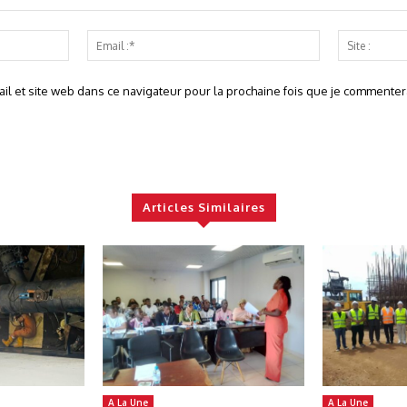
Nom
Email
:*
:*
l et site web dans ce navigateur pour la prochaine fois que je commentera
Articles Similaires
A La Une
A La Une