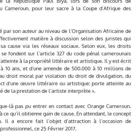
e la République Paul Biya, lors de son discours de
du Cameroun, pour leur sacre à la Coupe d’Afrique des
é par son auteur au niveau de l’Organisation Africaine de
 effectivement matière à discussion selon des juristes qui
 sa cause via les réseaux sociaux. Selon eux, les droits
s se fondent sur l’article 327 du code pénal camerounais
atteinte à la propriété littéraire et artistique. Il y est écrit
 à 10 ans, et d’une amende de 500.000 à 10 millions de
 au droit moral par violation du droit de divulgation, du
ct d’une œuvre littéraire ou artistique; porte atteinte au
té de la prestation de l’artiste interprète ».
sque-là pas pu entrer en contact avec Orange Cameroun.
à ce qu’il obtienne gain de cause. En attendant, le concept
 Il a encore fait l’objet d’attraction à l’occasion de
professionnel, ce 25 Février 2017.