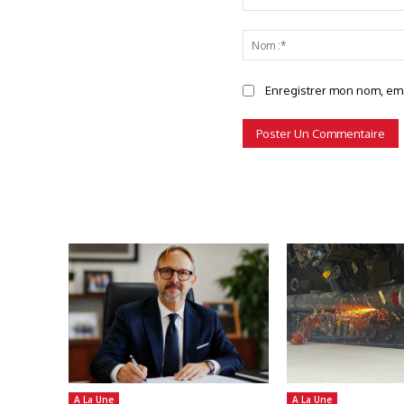
Commenter
Enregistrer mon nom, emai
A La Une
A La Une