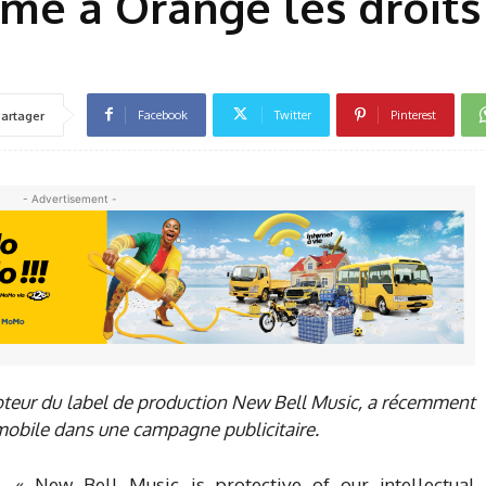
ame à Orange les droits
Facebook
Twitter
Pinterest
artager
- Advertisement -
moteur du label de production New Bell Music, a récemment
 mobile dans une campagne publicitaire.
« New Bell Music is protective of our intellectual