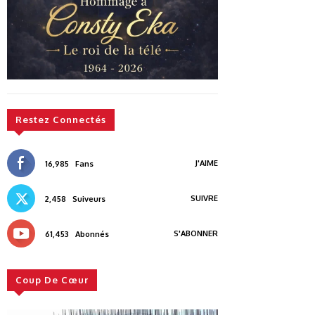
Restez Connectés
J'AIME
16,985
Fans
SUIVRE
2,458
Suiveurs
S'ABONNER
61,453
Abonnés
Coup De Cœur