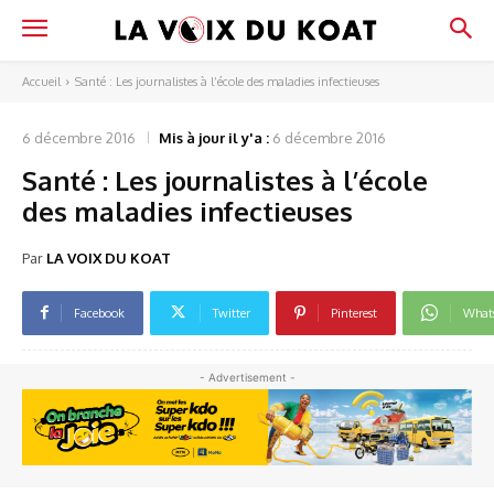
Accueil
Santé : Les journalistes à l’école des maladies infectieuses
6 décembre 2016
Mis à jour il y'a :
6 décembre 2016
Santé : Les journalistes à l’école
des maladies infectieuses
Par
LA VOIX DU KOAT
Facebook
Twitter
Pinterest
What
- Advertisement -