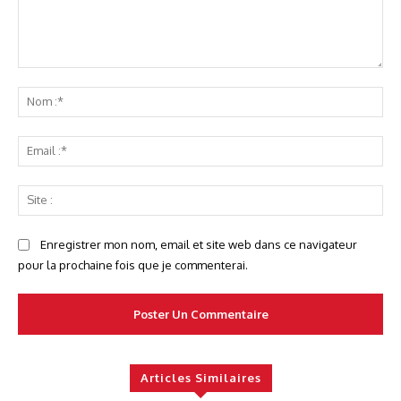
Commenter
No
:*
Ema
:*
Sit
:
Enregistrer mon nom, email et site web dans ce navigateur
pour la prochaine fois que je commenterai.
Articles Similaires