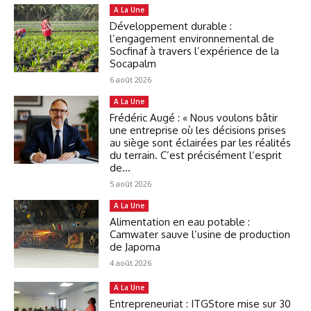
A La Une
Développement durable :
l’engagement environnemental de
Socfinaf à travers l’expérience de la
Socapalm
6 août 2026
A La Une
Frédéric Augé : « Nous voulons bâtir
une entreprise où les décisions prises
au siège sont éclairées par les réalités
du terrain. C’est précisément l’esprit
de...
5 août 2026
A La Une
Alimentation en eau potable :
Camwater sauve l’usine de production
de Japoma
4 août 2026
A La Une
Entrepreneuriat : ITGStore mise sur 30