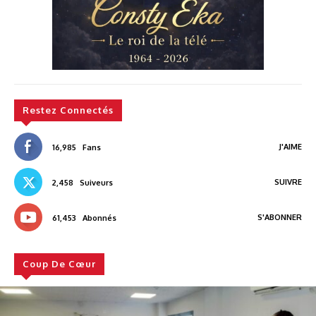
Restez Connectés
J'AIME
16,985
Fans
SUIVRE
2,458
Suiveurs
S'ABONNER
61,453
Abonnés
Coup De Cœur