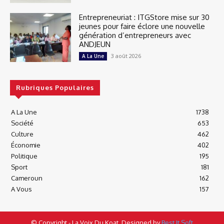
Entrepreneuriat : ITGStore mise sur 30
jeunes pour faire éclore une nouvelle
génération d’entrepreneurs avec
ANDJEUN
3 août 2026
A La Une
Rubriques Populaires
A La Une
1738
Société
653
Culture
462
Économie
402
Politique
195
Sport
181
Cameroun
162
A Vous
157
© Copyright - La Voix Du Koat, Designed by
Best It Soft