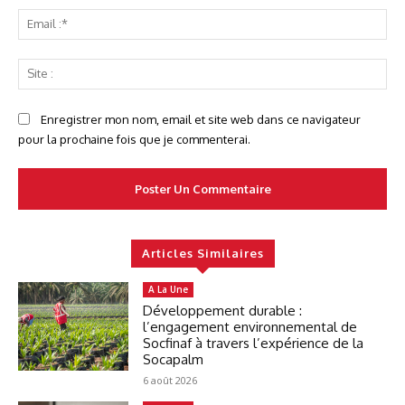
Ema
:*
Sit
:
Enregistrer mon nom, email et site web dans ce navigateur
pour la prochaine fois que je commenterai.
Articles Similaires
A La Une
Développement durable :
l’engagement environnemental de
Socfinaf à travers l’expérience de la
Socapalm
6 août 2026