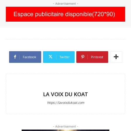
- Advertisement -
Facebook
Twitter
Pinterest
LA VOIX DU KOAT
https://lavoixdukoat.com
- Advertisement -