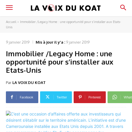
Accueil
Immobilier /Legacy Home : une opportunité pour s’installer aux Etats-
Unis
9 janvier 2019
Mis à jour il y'a :
9 janvier 2019
Immobilier /Legacy Home : une
opportunité pour s’installer aux
Etats-Unis
Par
LA VOIX DU KOAT
Facebook
Twitter
Pinterest
What