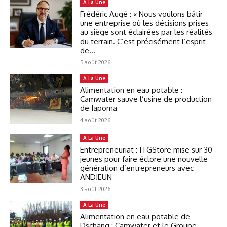
A La Une
Frédéric Augé : « Nous voulons bâtir
une entreprise où les décisions prises
au siège sont éclairées par les réalités
du terrain. C’est précisément l’esprit
de...
5 août 2026
A La Une
Alimentation en eau potable :
Camwater sauve l’usine de production
de Japoma
4 août 2026
A La Une
Entrepreneuriat : ITGStore mise sur 30
jeunes pour faire éclore une nouvelle
génération d’entrepreneurs avec
ANDJEUN
3 août 2026
A La Une
Alimentation en eau potable de
Dschang : Camwater et le Groupe