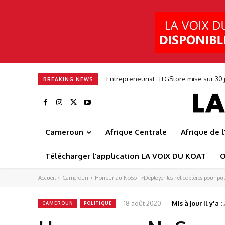
Entrepreneuriat : ITGStore mise sur 3
BREAKING NEWS
Cameroun
Afrique Centrale
Afrique de 
Télécharger l’application LA VOIX DU KOAT
O
Accueil
Cameroun
Horreur au NoSo : «Déployer les hélicoptères pour pulvé
18 août 2020
Mis à jour il y'a :
CAMEROUN
POLITIQUE