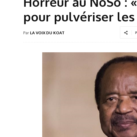
Horreur au NoSo : 
pour pulvériser les
Par
LA VOIX DU KOAT
P