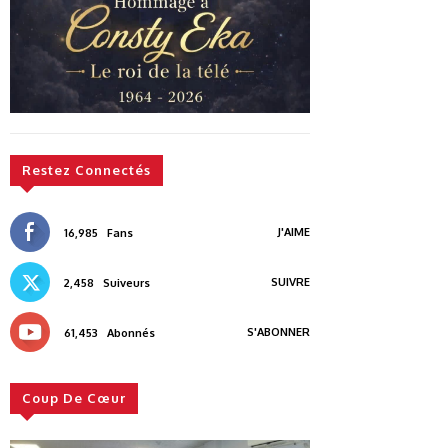
Restez Connectés
J'AIME
16,985
Fans
SUIVRE
2,458
Suiveurs
S'ABONNER
61,453
Abonnés
Coup De Cœur