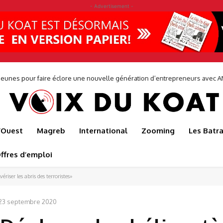
- Advertisement -
0 jeunes pour faire éclore une nouvelle génération d’entrepreneurs avec
l’Ouest
Magreb
International
Zooming
Les Batr
ffres d’emploi
riser les abris des terroristes»
23 septembre 2020