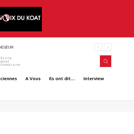
 ANDJEUN
Ecrire
pour
construire
aciennes
A Vous
Ils ont dit…
Interview