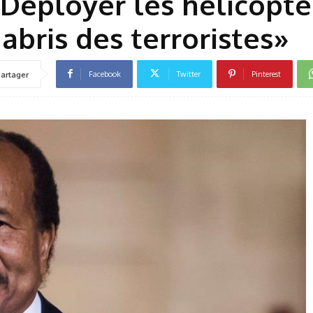
«Déployer les hélicoptè
 abris des terroristes»
Facebook
Twitter
Pinterest
artager