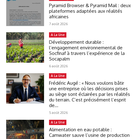
Pyramid Browser & Pyramid Mail : deux
plateformes adaptées aux réalités
africaines
7 août 2026
A La Une
Développement durable :
l’engagement environnemental de
Socfinaf à travers l’expérience de la
Socapalm
6 août 2026
A La Une
Frédéric Augé : « Nous voulons bâtir
une entreprise où les décisions prises
au siège sont éclairées par les réalités
du terrain. C’est précisément l’esprit
de...
5 août 2026
A La Une
Alimentation en eau potable :
Camwater sauve l’usine de production