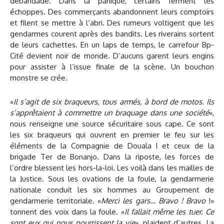
débandade. Dans la panique, certains ferment les
échoppes. Des commerçants abandonnent leurs comptoirs
et filent se mettre à l’abri. Des rumeurs voltigent que les
gendarmes courent après des bandits. Les riverains sortent
de leurs cachettes. En un laps de temps, le carrefour Bp-
Cité devient noir de monde. D’aucuns garent leurs engins
pour assister à l’issue finale de la scène. Un bouchon
monstre se crée.
«
Il s’agit de six braqueurs, tous armés, à bord de motos. Ils
s’apprêtaient à commettre un braquage dans une société
»,
nous renseigne une source sécuritaire sous cape. Ce sont
les six braqueurs qui ouvrent en premier le feu sur les
éléments de la Compagnie de Douala I et ceux de la
brigade Ter de Bonanjo. Dans la riposte, les forces de
l’ordre blessent les hors-la-loi. Les voilà dans les mailles de
la Justice. Sous les ovations de la foule, la gendarmerie
nationale conduit les six hommes au Groupement de
gendarmerie territoriale. «
Merci les gars… Bravo ! Bravo
!»
tonnent des voix dans la foule. «
Il fallait même les tuer. Ce
sont eux qui nous pourrissent la vie
», plaident d’autres. La