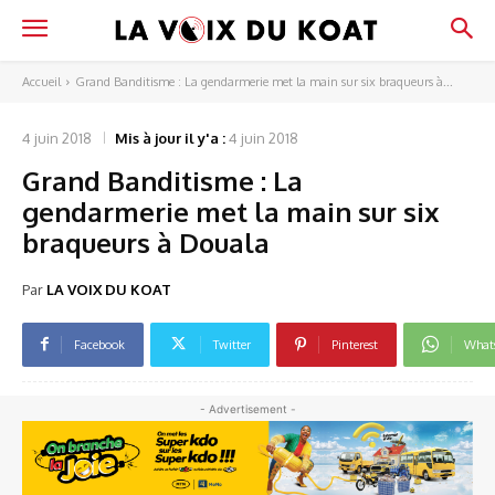
Accueil
Grand Banditisme : La gendarmerie met la main sur six braqueurs à...
4 juin 2018
Mis à jour il y'a :
4 juin 2018
Grand Banditisme : La
gendarmerie met la main sur six
braqueurs à Douala
Par
LA VOIX DU KOAT
Facebook
Twitter
Pinterest
What
- Advertisement -