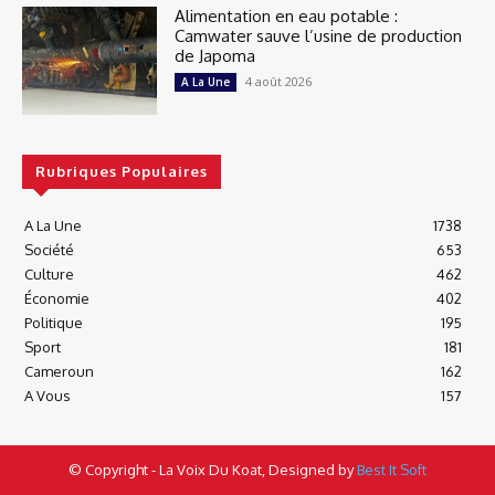
Alimentation en eau potable :
Camwater sauve l’usine de production
de Japoma
4 août 2026
A La Une
Rubriques Populaires
A La Une
1738
Société
653
Culture
462
Économie
402
Politique
195
Sport
181
Cameroun
162
A Vous
157
© Copyright - La Voix Du Koat, Designed by
Best It Soft