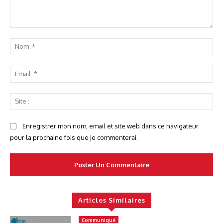
Commenter
No
:*
Ema
:*
Sit
:
Enregistrer mon nom, email et site web dans ce navigateur
pour la prochaine fois que je commenterai.
Articles Similaires
Communiqué