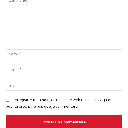
Commenter
No
:*
Ema
:*
Sit
:
Enregistrer mon nom, email et site web dans ce navigateur
pour la prochaine fois que je commenterai.