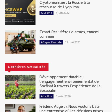
Cryptomonnaie : la Russie à la
rescousse de Liyeplimal
7 juin 2022
A La Une
Tchad-Rca : frères d’armes, ennemi
commun
31 mai 2021
Afrique Centrale
Dernières Actualités
Développement durable :
l’engagement environnemental de
Socfinaf à travers l’expérience de la
Socapalm
6 août 2026
A La Une
Frédéric Augé : « Nous voulons bâtir
une entreprise où les décisions prises