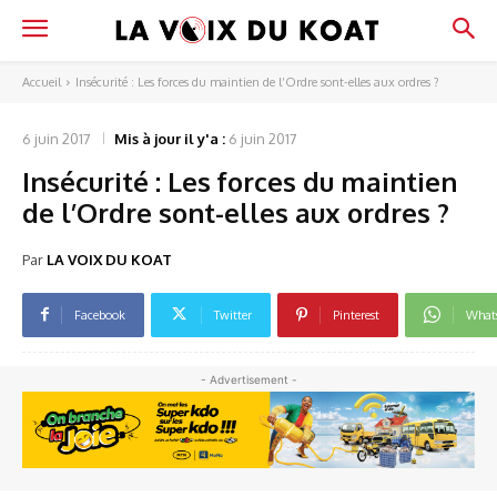
Accueil
Insécurité : Les forces du maintien de l’Ordre sont-elles aux ordres ?
6 juin 2017
Mis à jour il y'a :
6 juin 2017
Insécurité : Les forces du maintien
de l’Ordre sont-elles aux ordres ?
Par
LA VOIX DU KOAT
Facebook
Twitter
Pinterest
What
- Advertisement -