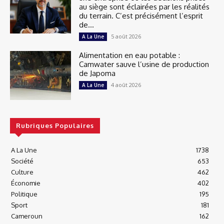
au siège sont éclairées par les réalités
du terrain. C’est précisément l’esprit
de...
5 août 2026
A La Une
Alimentation en eau potable :
Camwater sauve l’usine de production
de Japoma
4 août 2026
A La Une
Rubriques Populaires
A La Une
1738
Société
653
Culture
462
Économie
402
Politique
195
Sport
181
Cameroun
162