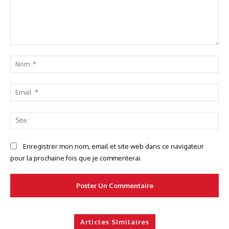
Commenter
No
:*
Ema
:*
Sit
:
Enregistrer mon nom, email et site web dans ce navigateur
pour la prochaine fois que je commenterai.
Articles Similaires