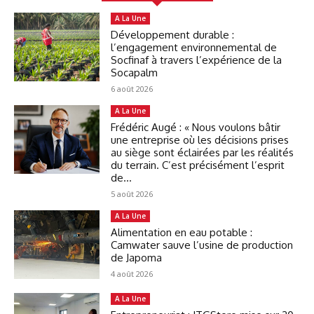
A La Une
Développement durable :
l’engagement environnemental de
Socfinaf à travers l’expérience de la
Socapalm
6 août 2026
A La Une
Frédéric Augé : « Nous voulons bâtir
une entreprise où les décisions prises
au siège sont éclairées par les réalités
du terrain. C’est précisément l’esprit
de...
5 août 2026
A La Une
Alimentation en eau potable :
Camwater sauve l’usine de production
de Japoma
4 août 2026
A La Une