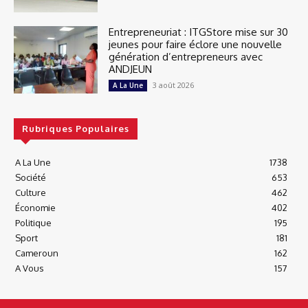
Entrepreneuriat : ITGStore mise sur 30
jeunes pour faire éclore une nouvelle
génération d’entrepreneurs avec
ANDJEUN
3 août 2026
A La Une
Rubriques Populaires
A La Une
1738
Société
653
Culture
462
Économie
402
Politique
195
Sport
181
Cameroun
162
A Vous
157