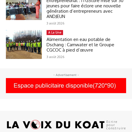
Entrepreneuriat : ITGStore mise sur 30
jeunes pour faire éclore une nouvelle
génération d’entrepreneurs avec
ANDJEUN
3 août 2026
A La Une
Alimentation en eau potable de
Dschang : Camwater et le Groupe
CGCOC à pied d’œuvre
3 août 2026
- Advertisement -
Ecrire
pour
construire