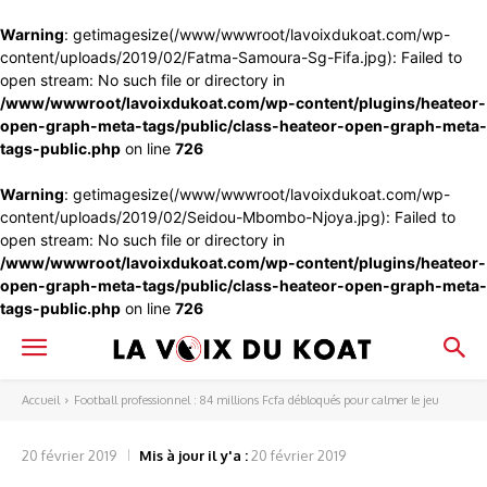
Warning
: getimagesize(/www/wwwroot/lavoixdukoat.com/wp-
content/uploads/2019/02/Fatma-Samoura-Sg-Fifa.jpg): Failed to
open stream: No such file or directory in
/www/wwwroot/lavoixdukoat.com/wp-content/plugins/heateor-
open-graph-meta-tags/public/class-heateor-open-graph-meta-
tags-public.php
on line
726
Warning
: getimagesize(/www/wwwroot/lavoixdukoat.com/wp-
content/uploads/2019/02/Seidou-Mbombo-Njoya.jpg): Failed to
open stream: No such file or directory in
/www/wwwroot/lavoixdukoat.com/wp-content/plugins/heateor-
open-graph-meta-tags/public/class-heateor-open-graph-meta-
tags-public.php
on line
726
Accueil
Football professionnel : 84 millions Fcfa débloqués pour calmer le jeu
20 février 2019
Mis à jour il y'a :
20 février 2019