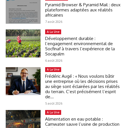
Pyramid Browser & Pyramid Mail : deux
plateformes adaptées aux réalités
africaines
7 août 2026
A La Une
Développement durable :
l’engagement environnemental de
Socfinaf à travers l’expérience de la
Socapalm
6 août 2026
A La Une
Frédéric Augé : « Nous voulons bâtir
une entreprise où les décisions prises
au siège sont éclairées par les réalités
du terrain. C’est précisément l’esprit
de...
5 août 2026
A La Une
Alimentation en eau potable :
Camwater sauve l’usine de production