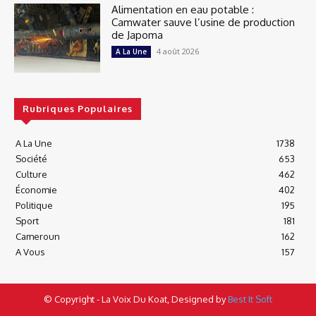
Alimentation en eau potable :
Camwater sauve l’usine de production
de Japoma
4 août 2026
A La Une
Rubriques Populaires
A La Une
1738
Société
653
Culture
462
Économie
402
Politique
195
Sport
181
Cameroun
162
A Vous
157
© Copyright - La Voix Du Koat, Designed by
Best It Soft