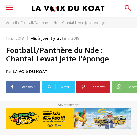
Accueil
Football/Panthère du Nde : Chantal Lewat jette l'éponge
1 mai 2018
Mis à jour il y'a :
1 mai 2018
Football/Panthère du Nde :
Chantal Lewat jette l’éponge
Par
LA VOIX DU KOAT
Facebook
Twitter
Pinterest
What
- Advertisement -