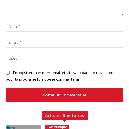
Commenter
No
:*
Ema
:*
Sit
:
Enregistrer mon nom, email et site web dans ce navigateur
pour la prochaine fois que je commenterai.
Articles Similaires
Communiqué