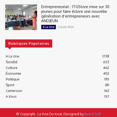
Entrepreneuriat : ITGStore mise sur 30
jeunes pour faire éclore une nouvelle
génération d’entrepreneurs avec
ANDJEUN
3 août 2026
A La Une
Rubriques Populaires
A La Une
1738
Société
653
Culture
462
Économie
402
Politique
195
Sport
181
Cameroun
162
A Vous
157
© Copyright - La Voix Du Koat, Designed by
Best It Soft