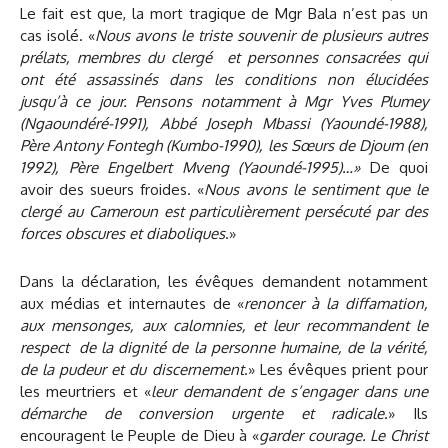
Le fait est que, la mort tragique de Mgr Bala n’est pas un
cas isolé. «
Nous avons le triste souvenir de plusieurs autres
prélats, membres du clergé et personnes consacrées qui
ont été assassinés dans les conditions non élucidées
jusqu’à ce jour. Pensons notamment à Mgr Yves Plumey
(Ngaoundéré-1991), Abbé Joseph Mbassi (Yaoundé-1988),
Père Antony Fontegh (Kumbo-1990), les Sœurs de Djoum (en
1992), Père Engelbert Mveng (Yaoundé-1995)…»
De quoi
avoir des sueurs froides. «
Nous avons le sentiment que le
clergé au Cameroun est particulièrement persécuté par des
forces obscures et diaboliques
.»
Dans la déclaration, les évêques demandent notamment
aux médias et internautes de «
renoncer à la diffamation,
aux mensonges, aux calomnies, et leur recommandent le
respect de la dignité de la personne humaine, de la vérité,
de la pudeur et du discernement
.» Les évêques prient pour
les meurtriers et «
leur demandent de s’engager dans une
démarche de conversion urgente et radicale
.» Ils
encouragent le Peuple de Dieu à «
garder courage. Le Christ