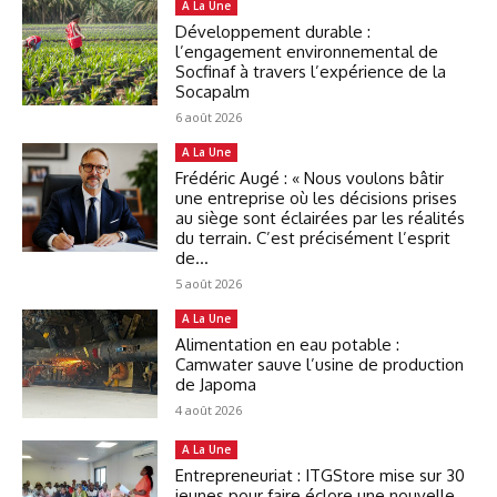
A La Une
Développement durable :
l’engagement environnemental de
Socfinaf à travers l’expérience de la
Socapalm
6 août 2026
A La Une
Frédéric Augé : « Nous voulons bâtir
une entreprise où les décisions prises
au siège sont éclairées par les réalités
du terrain. C’est précisément l’esprit
de...
5 août 2026
A La Une
Alimentation en eau potable :
Camwater sauve l’usine de production
de Japoma
4 août 2026
A La Une
Entrepreneuriat : ITGStore mise sur 30
jeunes pour faire éclore une nouvelle