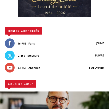
Restez Connectés
J'AIME
16,985
Fans
SUIVRE
2,458
Suiveurs
S'ABONNER
61,453
Abonnés
Coup De Cœur