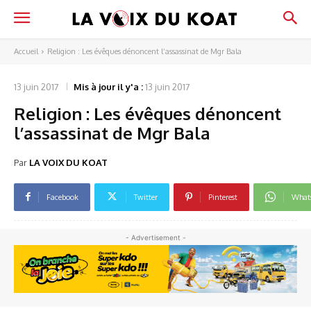
Accueil
Religion : Les évêques dénoncent l’assassinat de Mgr Bala
13 juin 2017
Mis à jour il y'a :
13 juin 2017
Religion : Les évêques dénoncent
l’assassinat de Mgr Bala
Par
LA VOIX DU KOAT
Facebook
Twitter
Pinterest
What
- Advertisement -