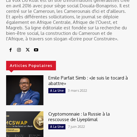
La Voix Du Koat est un site d'informations généralistes créé
en avril 2016 avec pour siège social Douala-Bonapriso. Il est
centré sur le Cameroun, les Camerounais d'ici et d'ailleurs.
Et après différentes sollicitations, le journal se déploie
également en Afrique Centrale, Afrique de l'Ouest, et
Magreb. Sa ligne éditoriale est fondée sur la recherche du
bien-être social, la construction du Cameroun et de
l'Afrique, à travers son slogan «Ecrire pour Construire».
Articles Populaires
Emile Parfait Simb : «Je suis le tocard à
abattre»
3 mars 2022
A La Une
Cryptomonnaie : la Russie à la
rescousse de Liyeplimal
7 juin 2022
A La Une