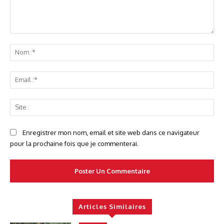
Commenter
No
:*
Ema
:*
Sit
:
Enregistrer mon nom, email et site web dans ce navigateur
pour la prochaine fois que je commenterai.
Articles Similaires