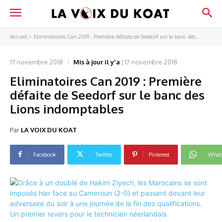
Accueil
Eliminatoires Can 2019 : Première défaite de Seedorf sur le banc des...
17 novembre 2018
Mis à jour il y'a :
17 novembre 2018
Eliminatoires Can 2019 : Première
défaite de Seedorf sur le banc des
Lions indomptables
Par
LA VOIX DU KOAT
Facebook
Twitter
Pinterest
What