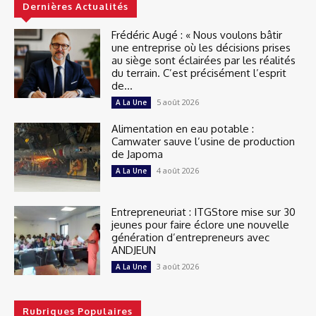
Dernières Actualités
Frédéric Augé : « Nous voulons bâtir
une entreprise où les décisions prises
au siège sont éclairées par les réalités
du terrain. C’est précisément l’esprit
de...
5 août 2026
A La Une
Alimentation en eau potable :
Camwater sauve l’usine de production
de Japoma
4 août 2026
A La Une
Entrepreneuriat : ITGStore mise sur 30
jeunes pour faire éclore une nouvelle
génération d’entrepreneurs avec
ANDJEUN
3 août 2026
A La Une
Rubriques Populaires