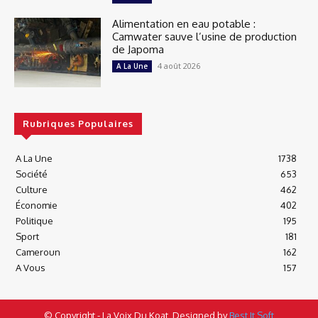
Alimentation en eau potable :
Camwater sauve l’usine de production
de Japoma
4 août 2026
A La Une
Rubriques Populaires
A La Une
1738
Société
653
Culture
462
Économie
402
Politique
195
Sport
181
Cameroun
162
A Vous
157
© Copyright - La Voix Du Koat, Designed by
Best It Soft