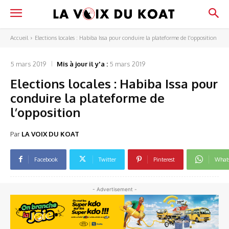
Accueil
Elections locales : Habiba Issa pour conduire la plateforme de l'opposition
5 mars 2019
Mis à jour il y'a :
5 mars 2019
Elections locales : Habiba Issa pour
conduire la plateforme de
l’opposition
Par
LA VOIX DU KOAT
Facebook
Twitter
Pinterest
What
- Advertisement -