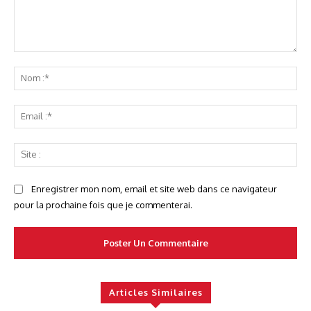
Commenter
No
:*
Ema
:*
Sit
:
Enregistrer mon nom, email et site web dans ce navigateur
pour la prochaine fois que je commenterai.
Articles Similaires