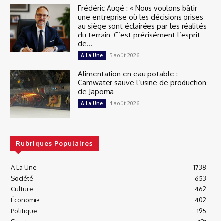
Frédéric Augé : « Nous voulons bâtir
une entreprise où les décisions prises
au siège sont éclairées par les réalités
du terrain. C’est précisément l’esprit
de...
5 août 2026
A La Une
Alimentation en eau potable :
Camwater sauve l’usine de production
de Japoma
4 août 2026
A La Une
Rubriques Populaires
A La Une
1738
Société
653
Culture
462
Économie
402
Politique
195