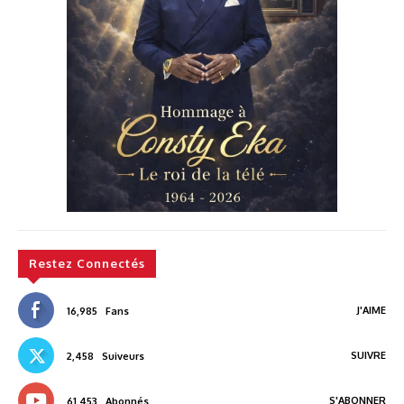
Restez Connectés
J'AIME
16,985
Fans
SUIVRE
2,458
Suiveurs
S'ABONNER
61,453
Abonnés