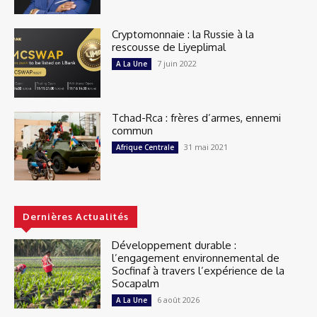
Cryptomonnaie : la Russie à la
rescousse de Liyeplimal
7 juin 2022
A La Une
Tchad-Rca : frères d’armes, ennemi
commun
31 mai 2021
Afrique Centrale
Dernières Actualités
Développement durable :
l’engagement environnemental de
Socfinaf à travers l’expérience de la
Socapalm
6 août 2026
A La Une