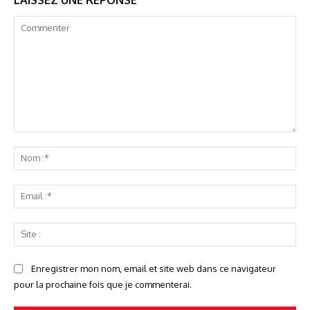
Commenter
No
:*
Ema
:*
Sit
:
Enregistrer mon nom, email et site web dans ce navigateur
pour la prochaine fois que je commenterai.