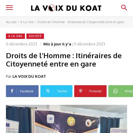
Accueil
A La Une
Droits de l’Homme : Itinéraires de Citoyenneté entre en gare
A LA UNE
SOCIÉTÉ
11 décembre 2023
Mis à jour il y'a :
11 décembre 2023
Droits de l’Homme : Itinéraires de
Citoyenneté entre en gare
Par
LA VOIX DU KOAT
Facebook
Twitter
Pinterest
What