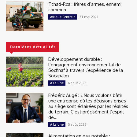
Tchad-Rca : frères d’armes, ennemi
commun
31 mai 2021
Afrique Centrale
Dernières Actualités
Développement durable :
l’engagement environnemental de
Socfinaf à travers l’expérience de la
Socapalm
6 août 2026
A La Une
Frédéric Augé : « Nous voulons bâtir
une entreprise où les décisions prises
au siège sont éclairées par les réalités
du terrain. C’est précisément l’esprit
de...
5 août 2026
A La Une
Alimentation en eau potable :