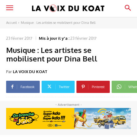
Accueil
Musique : Les artistes se mobilisent pour Dina Bell
23 février 2017
Mis à jour il y'a :
23 février 2017
Musique : Les artistes se
mobilisent pour Dina Bell
Par
LA VOIX DU KOAT
Facebook
Twitter
Pinterest
What
- Advertisement -