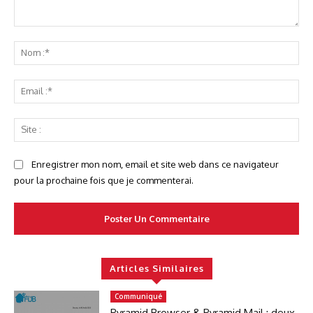
Commenter
No
:*
Ema
:*
Sit
:
Enregistrer mon nom, email et site web dans ce navigateur
pour la prochaine fois que je commenterai.
Articles Similaires
Communiqué
Pyramid Browser & Pyramid Mail : deux