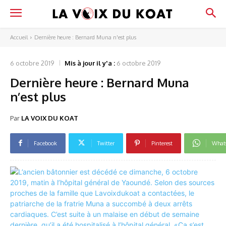
Accueil
Dernière heure : Bernard Muna n'est plus
6 octobre 2019
Mis à jour il y'a :
6 octobre 2019
Dernière heure : Bernard Muna
n’est plus
Par
LA VOIX DU KOAT
Facebook
Twitter
Pinterest
What