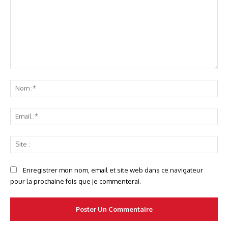
Commenter
No
:*
Ema
:*
Sit
:
Enregistrer mon nom, email et site web dans ce navigateur
pour la prochaine fois que je commenterai.