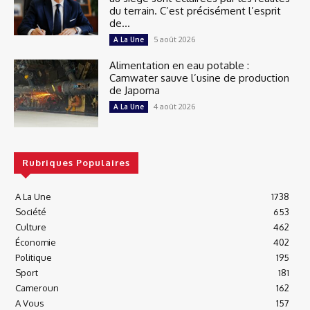
du terrain. C’est précisément l’esprit
de...
5 août 2026
A La Une
Alimentation en eau potable :
Camwater sauve l’usine de production
de Japoma
4 août 2026
A La Une
Rubriques Populaires
A La Une
1738
Société
653
Culture
462
Économie
402
Politique
195
Sport
181
Cameroun
162
A Vous
157