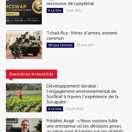
rescousse de Liyeplimal
7 juin 2022
A La Une
Tchad-Rca : frères d’armes, ennemi
commun
31 mai 2021
Afrique Centrale
Dernières Actualités
Développement durable :
l’engagement environnemental de
Socfinaf à travers l’expérience de la
Socapalm
6 août 2026
A La Une
Frédéric Augé : « Nous voulons bâtir
une entreprise où les décisions prises
au siège sont éclairées par les réalités