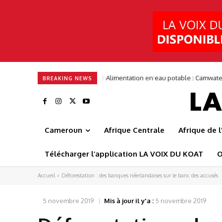
Alimentation en eau potable : Camwate
BREAKING NEWS
Cameroun
Afrique Centrale
Afrique de 
Télécharger l’application LA VOIX DU KOAT
O
Accueil
Déforestation : des banques néerlandaises sur le banc des accusés
5 novembre 2019
Mis à jour il y'a :
5 novembre 2019