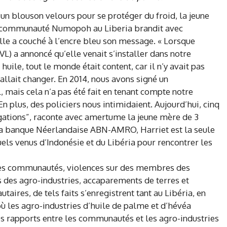
n blouson velours pour se protéger du froid, la jeune
la communauté Numopoh au Liberia brandit avec
lle a couché à l’encre bleu son message. « Lorsque
L) a annoncé qu’elle venait s’installer dans notre
ile, tout le monde était content, car il n’y avait pas
 allait changer. En 2014, nous avons signé un
ais cela n’a pas été fait en tenant compte notre
n plus, des policiers nous intimidaient. Aujourd’hui, cinq
igations”, raconte avec amertume la jeune mère de 3
 la banque Néerlandaise ABN-AMRO, Harriet est la seule
els venus d’Indonésie et du Libéria pour rencontrer les
des communautés, violences sur des membres des
des agro-industries, accaparements de terres et
res, de tels faits s’enregistrent tant au Libéria, en
ù les agro-industries d’huile de palme et d’hévéa
Les rapports entre les communautés et les agro-industries