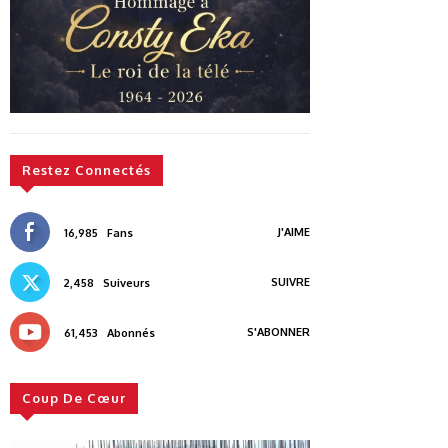
Restez Connectés
J'AIME
16,985
Fans
SUIVRE
2,458
Suiveurs
S'ABONNER
61,453
Abonnés
Coup De Cœur