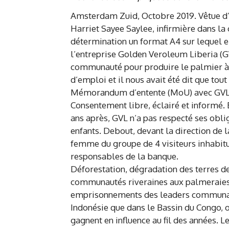
Amsterdam Zuid, Octobre 2019. Vêtue d’u
Harriet Sayee Saylee, infirmière dans 
détermination un format A4 sur lequel e
l’entreprise Golden Veroleum Liberia (GV
communauté pour produire le palmier à hu
d’emploi et il nous avait été dit que tout
Mémorandum d’entente (MoU) avec GVL, m
Consentement libre, éclairé et informé. E
ans après, GVL n’a pas respecté ses obl
enfants. Debout, devant la direction de
femme du groupe de 4 visiteurs inhabitu
responsables de la banque.
Déforestation, dégradation des terres 
communautés riveraines aux palmeraies 
emprisonnements des leaders communautai
Indonésie que dans le Bassin du Congo, o
gagnent en influence au fil des années. 