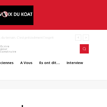
Ecrire
pour
construire
aciennes
A Vous
Ils ont dit…
Interview