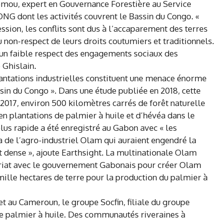
Fomou, expert en Gouvernance Forestière au Service
 ONG dont les activités couvrent le Bassin du Congo. «
ssion, les conflits sont dus à l’accaparement des terres
u non-respect de leurs droits coutumiers et traditionnels.
a un faible respect des engagements sociaux des
 Ghislain.
plantations industrielles constituent une menace énorme
ssin du Congo ». Dans une étude publiée en 2018, cette
 2017, environ 500 kilomètres carrés de forêt naturelle
en plantations de palmier à huile et d’hévéa dans le
us rapide a été enregistré au Gabon avec « les
a de l’agro-industriel Olam qui auraient engendré la
t dense », ajoute Earthsight. La multinationale Olam
nariat avec le gouvernement Gabonais pour créer Olam
ille hectares de terre pour la production du palmier à
 au Cameroun, le groupe Socfin, filiale du groupe
de palmier à huile. Des communautés riveraines à