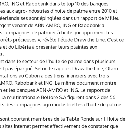
RO, ING et Rabobank dans le top 10 des banques
es aux agro-industries d’huile de palme entre 2010 et
 Néerlandaises sont épinglées dans un rapport de Milieu
l’argent venant de ABN AMRO, ING et Rabobank a
des compagnies de palmier à huile qui oppriment les
rêts précieuses », révèle l’étude Draw the Line. C’est ce
 et du Libéria à présenter leurs plaintes aux
s.
t dans le secteur de l’huile de palme dans plusieurs
est pas épargné. Selon le rapport Draw the Line, Olam
ntations au Gabon a des liens financiers avec trois
-AMRO, Rabobank et ING. Le même document montre
cfin et les banques ABN-AMRO et ING. Le rapport de
la multinationale Bolloré S.A figurent dans 2 des 56
rts des compagnies agro-industrielles d’huile de palme
 sont pourtant membres de la Table Ronde sur l’Huile de
 sites internet permet effectivement de constater que