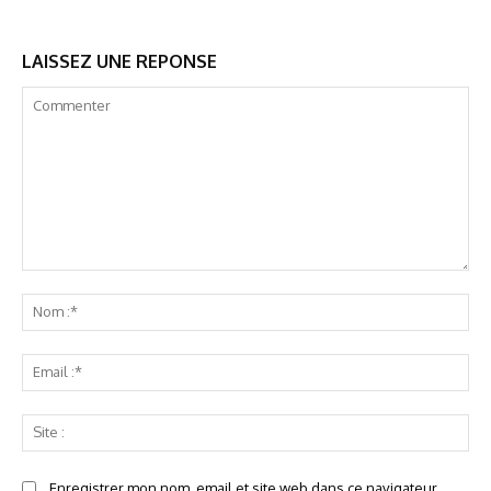
LAISSEZ UNE REPONSE
Commenter
No
:*
Ema
:*
Sit
:
Enregistrer mon nom, email et site web dans ce navigateur