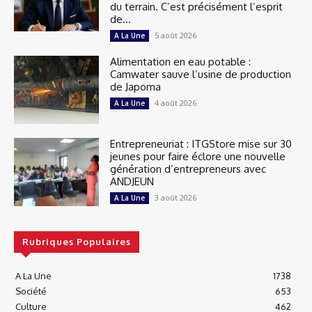
du terrain. C’est précisément l’esprit
de...
5 août 2026
A La Une
Alimentation en eau potable :
Camwater sauve l’usine de production
de Japoma
4 août 2026
A La Une
Entrepreneuriat : ITGStore mise sur 30
jeunes pour faire éclore une nouvelle
génération d’entrepreneurs avec
ANDJEUN
3 août 2026
A La Une
Rubriques Populaires
A La Une
1738
Société
653
Culture
462