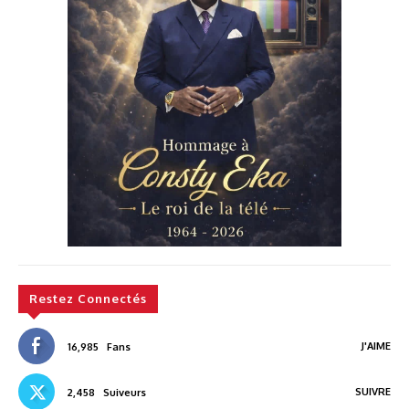
Restez Connectés
J'AIME
16,985
Fans
SUIVRE
2,458
Suiveurs