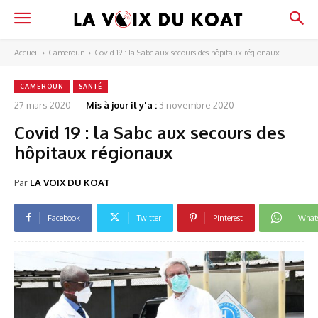
Accueil
Cameroun
Covid 19 : la Sabc aux secours des hôpitaux régionaux
CAMEROUN
SANTÉ
27 mars 2020
Mis à jour il y'a :
3 novembre 2020
Covid 19 : la Sabc aux secours des
hôpitaux régionaux
Par
LA VOIX DU KOAT
Facebook
Twitter
Pinterest
What