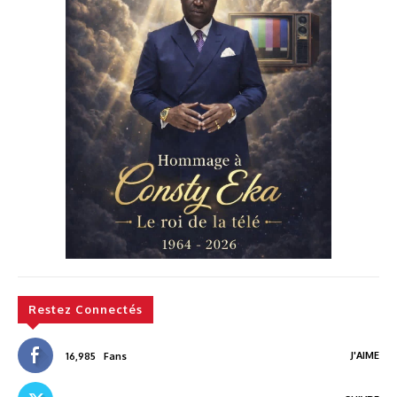
Restez Connectés
J'AIME
16,985
Fans