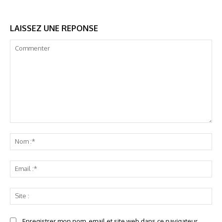
LAISSEZ UNE REPONSE
Commenter
No
:*
Ema
:*
Sit
:
Enregistrer mon nom, email et site web dans ce navigateur