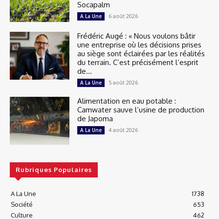
Socapalm
6 août 2026
A La Une
Frédéric Augé : « Nous voulons bâtir
une entreprise où les décisions prises
au siège sont éclairées par les réalités
du terrain. C’est précisément l’esprit
de...
5 août 2026
A La Une
Alimentation en eau potable :
Camwater sauve l’usine de production
de Japoma
4 août 2026
A La Une
Rubriques Populaires
A La Une
1738
Société
653
Culture
462