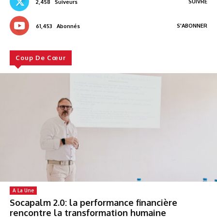
SUIVRE
2,458
Suiveurs
S'ABONNER
61,453
Abonnés
Coup De Cœur
A La Une
Socapalm 2.0: la performance financière
rencontre la transformation humaine