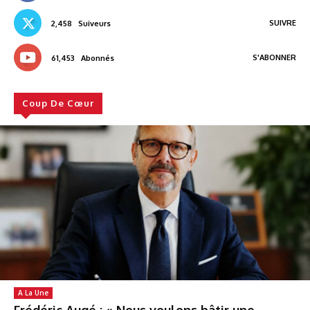
SUIVRE
2,458
Suiveurs
S'ABONNER
61,453
Abonnés
Coup De Cœur
A La Une
Frédéric Augé : « Nous voulons bâtir une