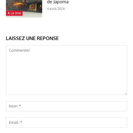
de Japoma
4 août 2026
A La Une
LAISSEZ UNE REPONSE
Commenter
No
:*
Ema
:*