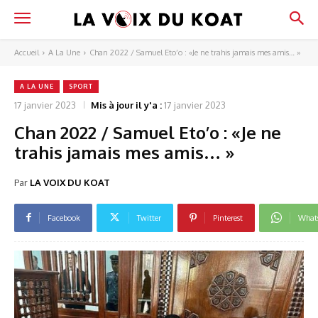
Accueil
A La Une
Chan 2022 / Samuel Eto’o : «Je ne trahis jamais mes amis… »
A LA UNE
SPORT
17 janvier 2023
Mis à jour il y'a :
17 janvier 2023
Chan 2022 / Samuel Eto’o : «Je ne
trahis jamais mes amis… »
Par
LA VOIX DU KOAT
Facebook
Twitter
Pinterest
What