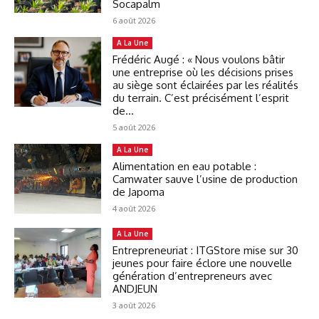
Socapalm
6 août 2026
A La Une
Frédéric Augé : « Nous voulons bâtir
une entreprise où les décisions prises
au siège sont éclairées par les réalités
du terrain. C’est précisément l’esprit
de...
5 août 2026
A La Une
Alimentation en eau potable :
Camwater sauve l’usine de production
de Japoma
4 août 2026
A La Une
Entrepreneuriat : ITGStore mise sur 30
jeunes pour faire éclore une nouvelle
génération d’entrepreneurs avec
ANDJEUN
3 août 2026