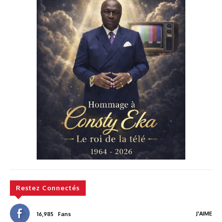
Restez Connectés
J'AIME
16,985
Fans