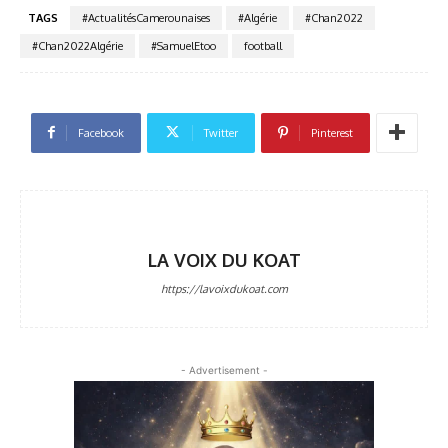
TAGS
#ActualitésCamerounaises
#Algérie
#Chan2022
#Chan2022Algérie
#SamuelEtoo
football
Facebook
Twitter
Pinterest
LA VOIX DU KOAT
https://lavoixdukoat.com
- Advertisement -