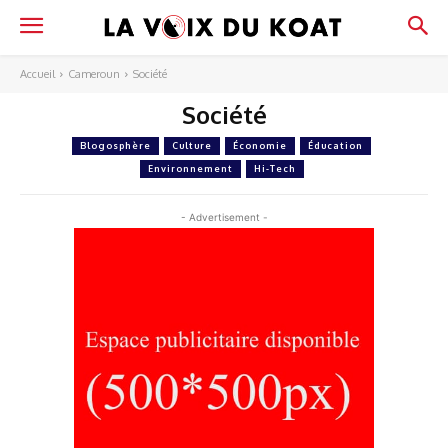
Accueil
Cameroun
Société
Société
Blogosphère
Culture
Économie
Éducation
Environnement
Hi-Tech
- Advertisement -