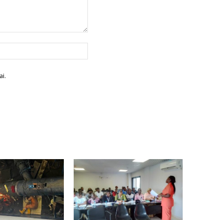
Site
:
i.