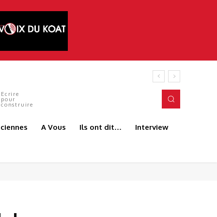
 ANDJEUN
Ecrire
pour
construire
aciennes
A Vous
Ils ont dit…
Interview