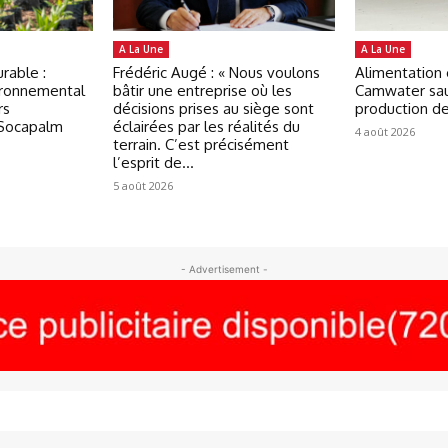
A La Une
A La Une
rable :
Frédéric Augé : « Nous voulons
Alimentation 
ironnemental
bâtir une entreprise où les
Camwater sau
rs
décisions prises au siège sont
production d
 Socapalm
éclairées par les réalités du
4 août 2026
terrain. C’est précisément
l’esprit de...
5 août 2026
- Advertisement -