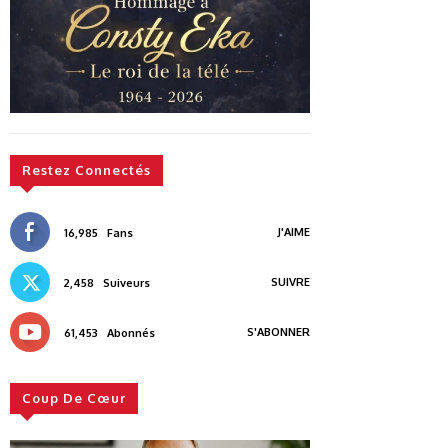
Restez Connectés
J'AIME
16,985
Fans
SUIVRE
2,458
Suiveurs
S'ABONNER
61,453
Abonnés
Coup De Cœur