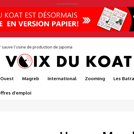
- Advertisement -
auve l’usine de production de Japoma
0 jeunes pour faire éclore une nouvelle génération d’entrepreneurs avec
l’Ouest
Magreb
International
Zooming
Les Batr
ffres d’emploi