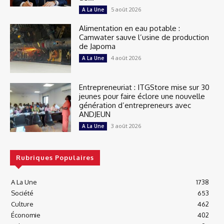
5 août 2026
A La Une
Alimentation en eau potable :
Camwater sauve l’usine de production
de Japoma
4 août 2026
A La Une
Entrepreneuriat : ITGStore mise sur 30
jeunes pour faire éclore une nouvelle
génération d’entrepreneurs avec
ANDJEUN
3 août 2026
A La Une
Rubriques Populaires
A La Une
1738
Société
653
Culture
462
Économie
402