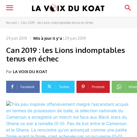
Accueil
Can 2019 : les Lions indomptables tenus en échec
29 juin 2019
Mis à jour il y'a :
29 juin 2019
Can 2019 : les Lions indomptables
tenus en échec
Par
LA VOIX DU KOAT
Facebook
Twitter
Pinterest
What