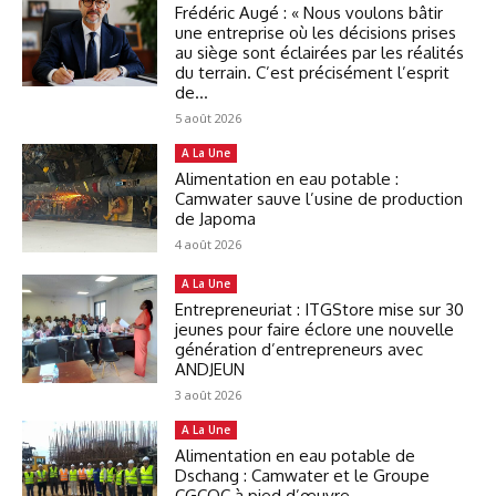
Frédéric Augé : « Nous voulons bâtir
une entreprise où les décisions prises
au siège sont éclairées par les réalités
du terrain. C’est précisément l’esprit
de...
5 août 2026
A La Une
Alimentation en eau potable :
Camwater sauve l’usine de production
de Japoma
4 août 2026
A La Une
Entrepreneuriat : ITGStore mise sur 30
jeunes pour faire éclore une nouvelle
génération d’entrepreneurs avec
ANDJEUN
3 août 2026
A La Une
Alimentation en eau potable de
Dschang : Camwater et le Groupe
CGCOC à pied d’œuvre