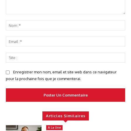
Commenter
No
:*
Ema
:*
Sit
:
Enregistrer mon nom, email et site web dans ce navigateur
pour la prochaine fois que je commenterai.
Articles Similaires
A La Une