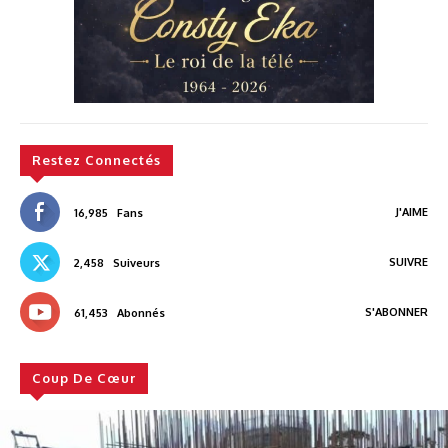
Restez Connectés
J'AIME
16,985
Fans
SUIVRE
2,458
Suiveurs
S'ABONNER
61,453
Abonnés
Coup De Cœur