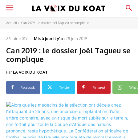
Accueil
Can 2019 : le dossier Joël Tagueu se complique
25 juin 2019
Mis à jour il y'a :
25 juin 2019
Can 2019 : le dossier Joël Tagueu se
complique
Par
LA VOIX DU KOAT
Facebook
Twitter
Pinterest
What