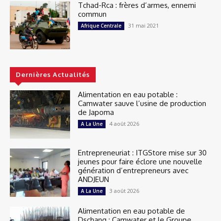
Tchad-Rca : frères d’armes, ennemi
commun
31 mai 2021
Afrique Centrale
Dernières Actualités
Alimentation en eau potable :
Camwater sauve l’usine de production
de Japoma
4 août 2026
A La Une
Entrepreneuriat : ITGStore mise sur 30
jeunes pour faire éclore une nouvelle
génération d’entrepreneurs avec
ANDJEUN
3 août 2026
A La Une
Alimentation en eau potable de
Dschang : Camwater et le Groupe