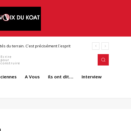
 du terrain. C’est précisément l’esprit
Ecrire
pour
construire
aciennes
A Vous
Ils ont dit…
Interview