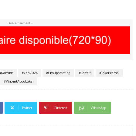
- Advertisement -
nNamibie
#Can2024
#ChoupoMoting
#Forfait
#TokoEkambi
#VincentAboubakar
Twitter
Pinterest
WhatsApp