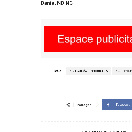
Daniel NDING
TAGS
#ActualitésCamerounaises
#Camerou
Facebook
Partager