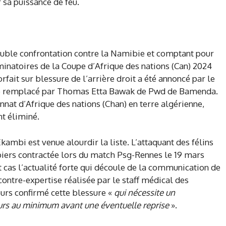
sa puissance de feu.
ouble confrontation contre la Namibie et comptant pour
inatoires de la Coupe d’Afrique des nations (Can) 2024
forfait sur blessure de l’arrière droit a été annoncé par le
té remplacé par Thomas Etta Bawak de Pwd de Bamenda.
nnat d’Afrique des nations (Chan) en terre algérienne,
t éliminé.
ambi est venue alourdir la liste. L’attaquant des félins
biers contractée lors du match Psg-Rennes le 19 mars
ut cas l’actualité forte qui découle de la communication de
contre-expertise réalisée par le staff médical des
eurs confirmé cette blessure «
qui nécessite un
ours au minimum avant une éventuelle reprise
».