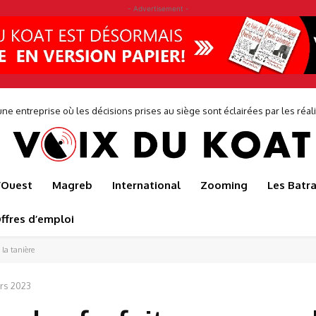
- Advertisement -
 entreprise où les décisions prises au siège sont éclairées par les réalités
er sauve l’usine de production de Japoma
de...
l’Ouest
Magreb
International
Zooming
Les Batr
ffres d’emploi
la tanière
rs 2023