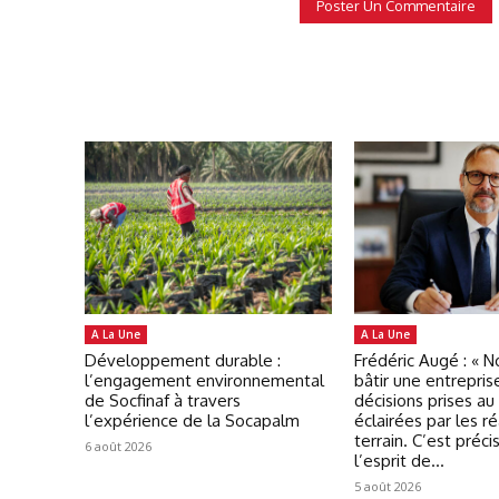
A La Une
A La Une
Développement durable :
Frédéric Augé : « 
l’engagement environnemental
bâtir une entrepris
de Socfinaf à travers
décisions prises au
l’expérience de la Socapalm
éclairées par les ré
terrain. C’est préc
6 août 2026
l’esprit de...
5 août 2026