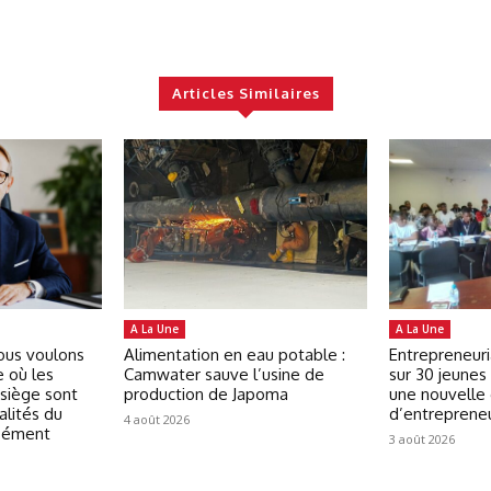
Articles Similaires
A La Une
A La Une
Nous voulons
Alimentation en eau potable :
Entrepreneuri
e où les
Camwater sauve l’usine de
sur 30 jeunes 
 siège sont
production de Japoma
une nouvelle
alités du
d’entreprene
4 août 2026
isément
3 août 2026