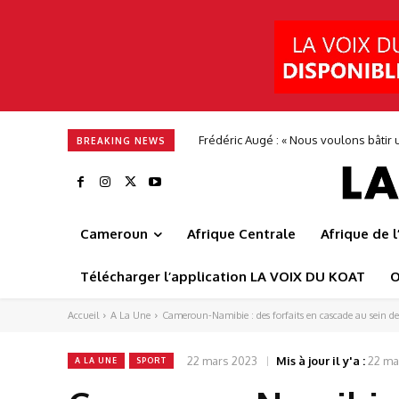
Frédéric Augé : « Nous voulons bâtir une
Alimentation en eau potable : Camwat
BREAKING NEWS
Cameroun
Afrique Centrale
Afrique de 
Télécharger l’application LA VOIX DU KOAT
O
Accueil
A La Une
Cameroun-Namibie : des forfaits en cascade au sein de 
22 mars 2023
Mis à jour il y'a :
22 ma
A LA UNE
SPORT