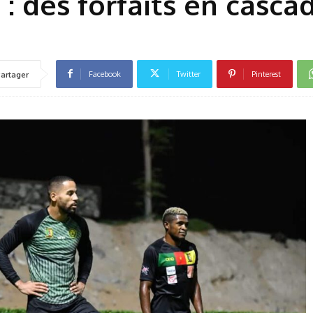
 des forfaits en casca
Facebook
Twitter
Pinterest
artager