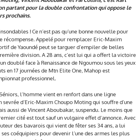
on partant pour la double confrontation qui oppose le
rs prochains.
insondables ! Ce n’est pas qu’une bonne nouvelle pour
te récompense. Appelé pour remplacer Eric-Maxim
rtif de Yaoundé peut se targuer d’empiler de belles
ère division. A 28 ans, c’est lui qui a offert la victoire
t un doublé face à Renaissance de Ngoumou sous les yeux
uts en 17 journées de Mtn Elite One, Mahop est
mpionnat professionnel.
Séniors, l’homme vient en renfort dans une ligne
ion sevrée d’Eric-Maxim Choupo Moting qui souffre d’une
is aussi de Vincent Aboubakar, suspendu. Le moins que
remier cité est tout sauf un vulgaire effet d’annonce. Avec
uteur des bavarois qui vient de fêter ses 34 ans, a lui
e ses coéquipiers pour devenir l’une des armes les plus