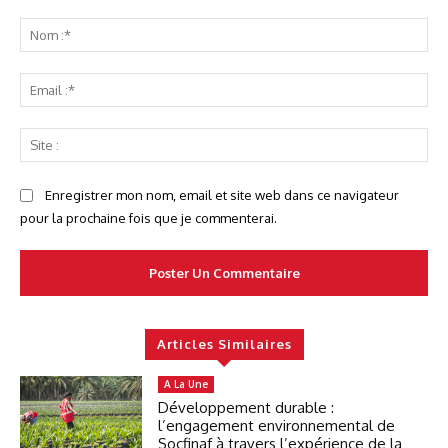
Commenter
No
:*
Ema
:*
Sit
:
Enregistrer mon nom, email et site web dans ce navigateur
pour la prochaine fois que je commenterai.
Articles Similaires
A La Une
Développement durable :
l’engagement environnemental de
Socfinaf à travers l’expérience de la