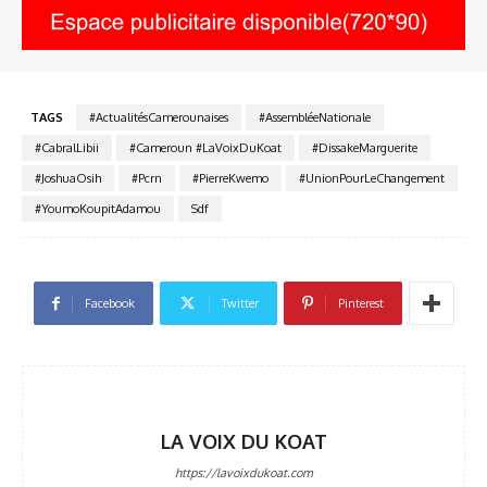
TAGS
#ActualitésCamerounaises
#AssembléeNationale
#CabralLibii
#Cameroun #LaVoixDuKoat
#DissakeMarguerite
#JoshuaOsih
#Pcrn
#PierreKwemo
#UnionPourLeChangement
#YoumoKoupitAdamou
Sdf
Facebook
Twitter
Pinterest
LA VOIX DU KOAT
https://lavoixdukoat.com