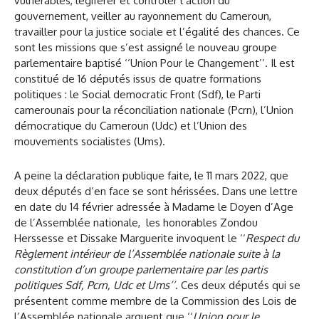
vulnérables, légiférer et contrôler l’action du
gouvernement, veiller au rayonnement du Cameroun,
travailler pour la justice sociale et l’égalité des chances. Ce
sont les missions que s’est assigné le nouveau groupe
parlementaire baptisé ‘‘Union Pour le Changement’’. Il est
constitué de 16 députés issus de quatre formations
politiques : le Social democratic Front (Sdf), le Parti
camerounais pour la réconciliation nationale (Pcrn), l’Union
démocratique du Cameroun (Udc) et l’Union des
mouvements socialistes (Ums).
A peine la déclaration publique faite, le 11 mars 2022, que
deux députés d’en face se sont hérissées. Dans une lettre
en date du 14 février adressée à Madame le Doyen d’Age
de l’Assemblée nationale, les honorables Zondou
Herssesse et Dissake Marguerite invoquent le ‘‘
Respect du
Règlement intérieur de l’Assemblée nationale suite à la
constitution d’un groupe parlementaire par les partis
politiques Sdf, Pcrn, Udc et Ums’’
. Ces deux députés qui se
présentent comme membre de la Commission des Lois de
l’Assemblée nationale arguent que ‘‘
Union pour le