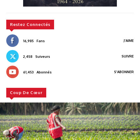
Restez Connectés
J'AIME
16,985
Fans
SUIVRE
2,458
Suiveurs
S'ABONNER
61,453
Abonnés
Coup De Cœur