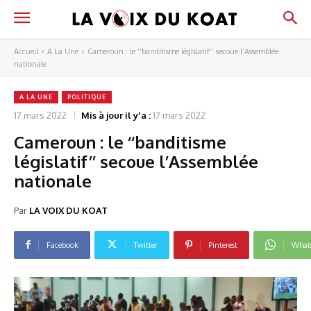
Accueil
A La Une
Cameroun : le ‘‘banditisme législatif’’ secoue l’Assemblée
nationale
A LA UNE
POLITIQUE
17 mars 2022
Mis à jour il y'a :
17 mars 2022
Cameroun : le ‘‘banditisme
législatif’’ secoue l’Assemblée
nationale
Par
LA VOIX DU KOAT
Facebook
Twitter
Pinterest
What