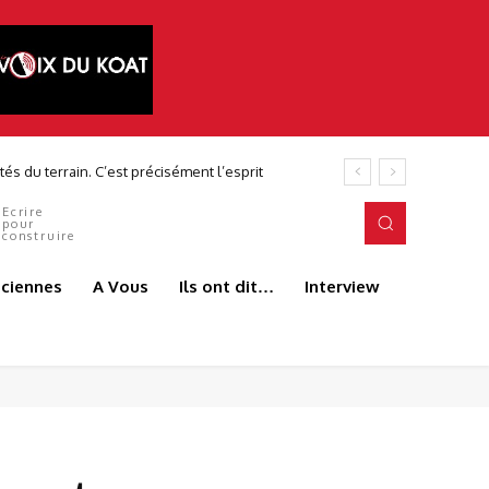
du terrain. C’est précisément l’esprit
Ecrire
pour
construire
aciennes
A Vous
Ils ont dit…
Interview