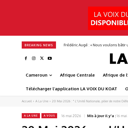
Frédéric Augé : « Nous voulons bâtir une 
Alimentation en eau potable : Camwate
BREAKING NEWS
Cameroun
Afrique Centrale
Afrique de 
Télécharger l’application LA VOIX DU KOAT
O
Accueil
A La Une
20 Mai 2026 : " L'Unité Nationale, pilier de notre Défen
16 mai 2026
Mis à jour il y'a :
16 mai
A LA UNE
A VOUS