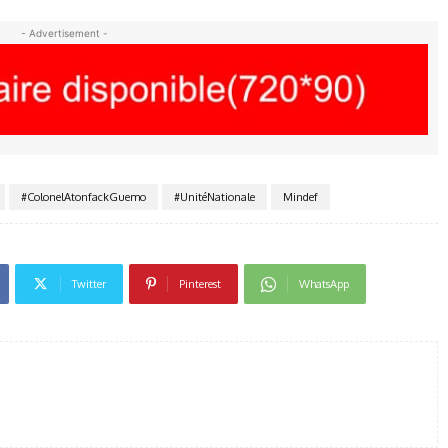
- Advertisement -
#ColonelAtonfackGuemo
#UnitéNationale
Mindef
Twitter
Pinterest
WhatsApp