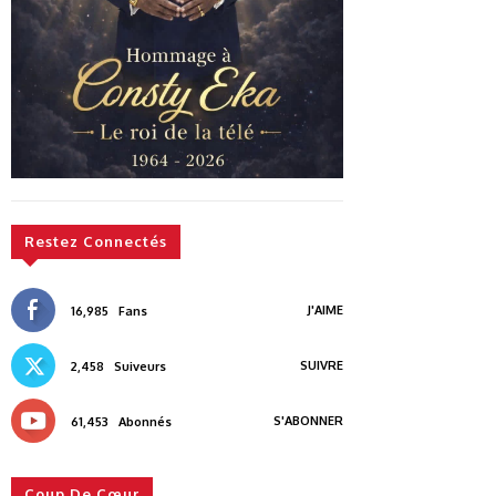
Restez Connectés
J'AIME
16,985
Fans
SUIVRE
2,458
Suiveurs
S'ABONNER
61,453
Abonnés
Coup De Cœur