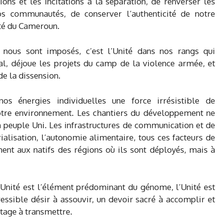
ons et les incitations à la séparation, de renverser les
 nos communautés, de conserver l’authenticité de notre
lité du Cameroun.
nous sont imposés, c’est l’Unité dans nos rangs qui
onal, déjoue les projets du camp de la violence armée, et
e la dissension.
os énergies individuelles une force irrésistible de
otre environnement. Les chantiers du développement ne
n peuple Uni. Les infrastructures de communication et de
ialisation, l’autonomie alimentaire, tous ces facteurs de
nt aux natifs des régions où ils sont déployés, mais à
Unité est l’élément prédominant du génome, l’Unité est
pressible désir à assouvir, un devoir sacré à accomplir et
itage à transmettre.