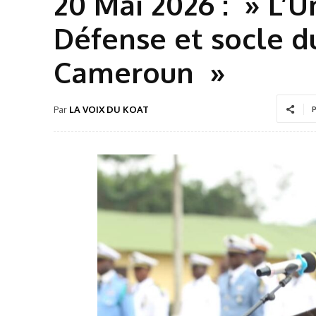
20 Mai 2026 : » L’U
Défense et socle 
Cameroun »
Par
LA VOIX DU KOAT
P