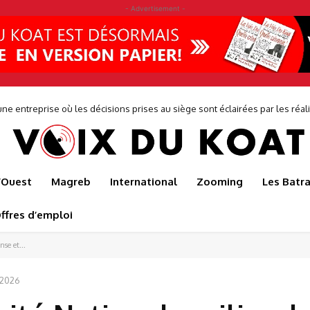
- Advertisement -
entreprise où les décisions prises au siège sont éclairées par les réalités 
r sauve l’usine de production de Japoma
de...
l’Ouest
Magreb
International
Zooming
Les Batr
ffres d’emploi
se et...
 2026