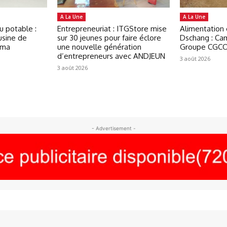
A La Une
A La Une
u potable :
Entrepreneuriat : ITGStore mise
Alimentation
usine de
sur 30 jeunes pour faire éclore
Dschang : Ca
oma
une nouvelle génération
Groupe CGCO
d’entrepreneurs avec ANDJEUN
3 août 2026
3 août 2026
- Advertisement -