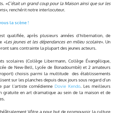
ts.
«C’était un grand coup pour la Maison ainsi que sur les
ons»,
renchérit notre interlocuteur.
ous la scène !
t qualifiée, après plusieurs années d’hibernation, de
me
«Les jeunes et les dépendances en milieu scolaire».
Un
ront sans contrainte la plupart des jeunes acteurs.
ts scolaires (Collège Libermann, Collège Évangélique,
ycée de New-Bell, Lycée de Bonadoumbè) et 2 amateurs
roport) choisis parmi la multitude des établissements
alisent sur les planches depuis deux jours sous regard d’un
te par l’artiste comédienne
Dovie Kendo
. Les meilleurs
n gratuite en art dramatique au sein de la maison et de
es.
l Théâtralement Vôtre a pour but de promouvoir la culture