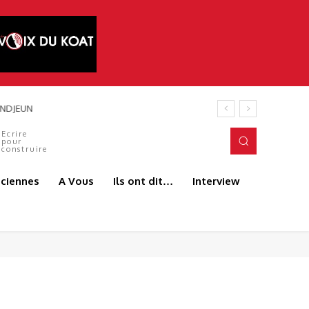
 ANDJEUN
Ecrire
pour
construire
aciennes
A Vous
Ils ont dit…
Interview