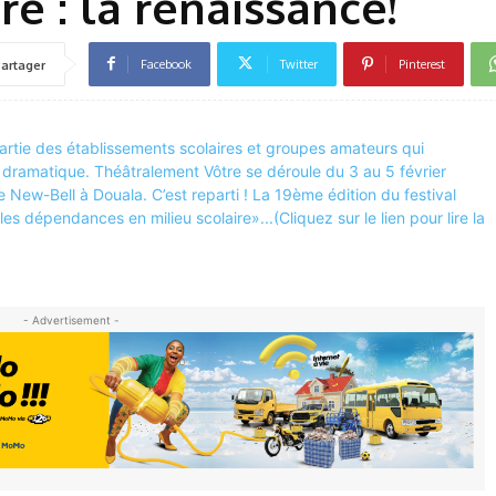
e : la renaissance!
Facebook
Twitter
Pinterest
artager
- Advertisement -