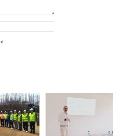
Site
:
i.