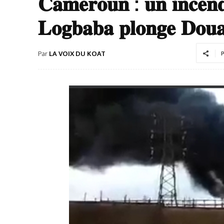
𝐂𝐚𝐦𝐞𝐫𝐨𝐮𝐧 : 𝐮𝐧 𝐢𝐧𝐜𝐞𝐧𝐝
𝐋𝐨𝐠𝐛𝐚𝐛𝐚 𝐩𝐥𝐨𝐧𝐠𝐞 𝐃𝐨𝐮𝐚
Par
LA VOIX DU KOAT
P