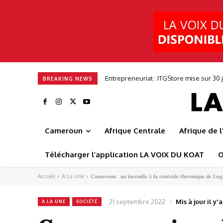
Entrepreneuriat : ITGStore mise sur 30 j
Alimentation en eau potable de Dscha
BREAKING NEWS
Cameroun
Afrique Centrale
Afrique de 
Télécharger l’application LA VOIX DU KOAT
O
Accueil
A La Une
𝐂𝐚𝐦𝐞𝐫𝐨𝐮𝐧 : 𝐮𝐧 𝐢𝐧𝐜𝐞𝐧𝐝𝐢𝐞 à 𝐥𝐚 𝐜𝐞𝐧𝐭𝐫𝐚𝐥𝐞 𝐭𝐡𝐞𝐫𝐦𝐢𝐪𝐮𝐞 𝐝𝐞 𝐋𝐨
21 septembre 2022
Mis à jour il y'a 
A LA UNE
SOCIÉTÉ