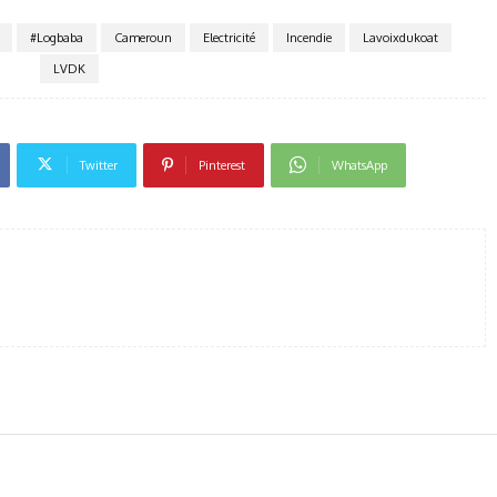
#Logbaba
Cameroun
Electricité
Incendie
Lavoixdukoat
LVDK
Twitter
Pinterest
WhatsApp