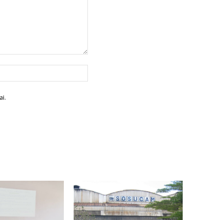
Site
:
i.