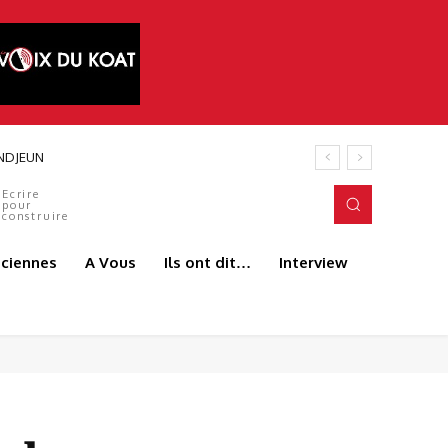
DJEUN
Ecrire
pour
construire
aciennes
A Vous
Ils ont dit…
Interview