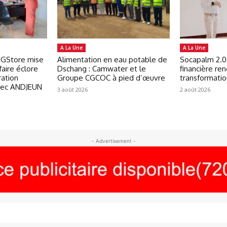
A La Une
A La Une
ITGStore mise
Alimentation en eau potable de
Socapalm 2.0
faire éclore
Dschang : Camwater et le
financière ren
ration
Groupe CGCOC à pied d’œuvre
transformati
vec ANDJEUN
3 août 2026
2 août 2026
- Advertisement -