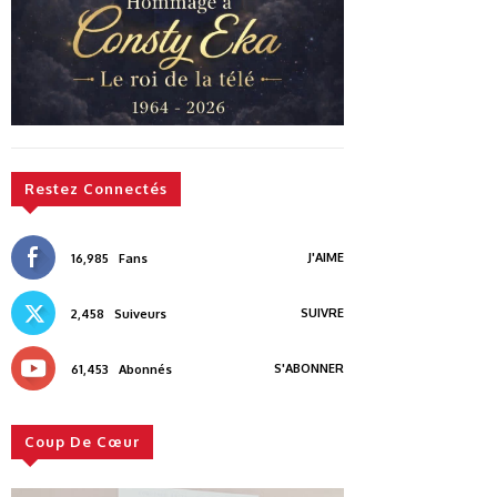
Restez Connectés
J'AIME
16,985
Fans
SUIVRE
2,458
Suiveurs
S'ABONNER
61,453
Abonnés
Coup De Cœur