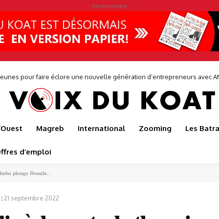
- Advertisement -
eunes pour faire éclore une nouvelle génération d’entrepreneurs avec AN
ng : Camwater et le Groupe CGCOC à pied d’œuvre
l’Ouest
Magreb
International
Zooming
Les Batr
ffres d’emploi
𝐛𝐚𝐛𝐚 𝐩𝐥𝐨𝐧𝐠𝐞 𝐃𝐨𝐮𝐚𝐥𝐚...
:
21 septembre 2022