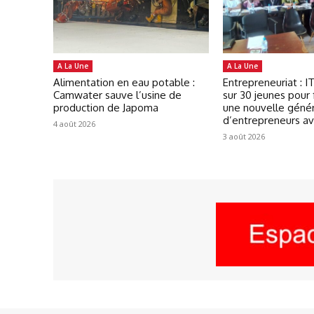
A La Une
A La Une
Alimentation en eau potable :
Entrepreneuriat : 
Camwater sauve l’usine de
sur 30 jeunes pour 
production de Japoma
une nouvelle géné
d’entrepreneurs a
4 août 2026
3 août 2026