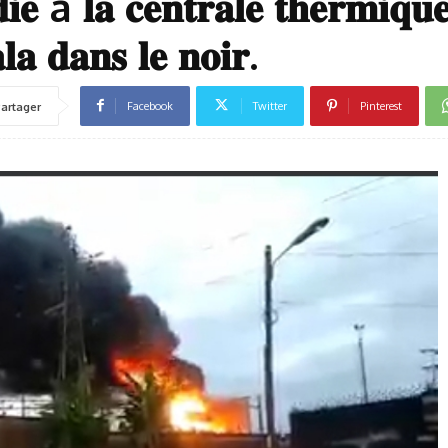
𝐞 à 𝐥𝐚 𝐜𝐞𝐧𝐭𝐫𝐚𝐥𝐞 𝐭𝐡𝐞𝐫𝐦𝐢𝐪𝐮
𝐚 𝐝𝐚𝐧𝐬 𝐥𝐞 𝐧𝐨𝐢𝐫.
Facebook
Twitter
Pinterest
artager