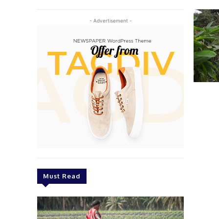
- Advertisement -
Must Read