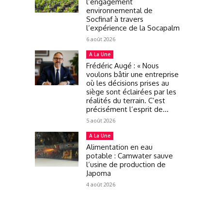
l’engagement
environnemental de
Socfinaf à travers
l’expérience de la Socapalm
6 août 2026
A La Une
Frédéric Augé : « Nous
voulons bâtir une entreprise
où les décisions prises au
siège sont éclairées par les
réalités du terrain. C’est
précisément l’esprit de...
5 août 2026
A La Une
Alimentation en eau
potable : Camwater sauve
l’usine de production de
Japoma
4 août 2026