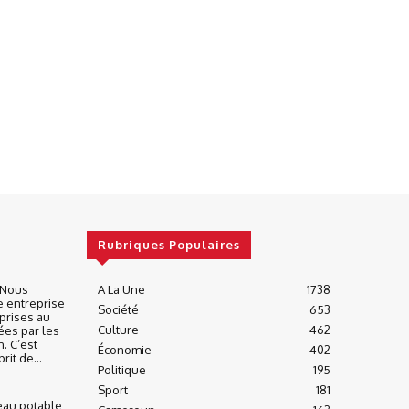
Rubriques Populaires
« Nous
A La Une
1738
e entreprise
Société
653
prises au
Culture
462
ées par les
n. C’est
Économie
402
it de...
Politique
195
Sport
181
eau potable :