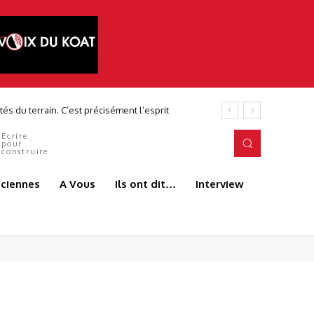
és du terrain. C’est précisément l’esprit
Ecrire
pour
construire
aciennes
A Vous
Ils ont dit…
Interview