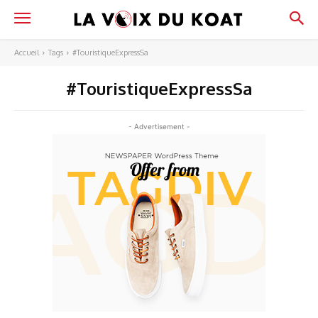
Accueil
Tags
#TouristiqueExpressSa
#TouristiqueExpressSa
- Advertisement -