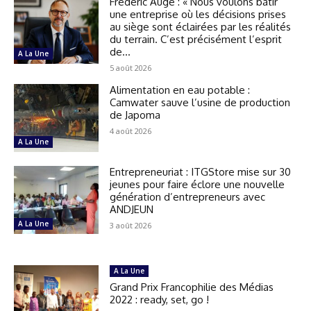
Frédéric Augé : « Nous voulons bâtir
une entreprise où les décisions prises
au siège sont éclairées par les réalités
du terrain. C’est précisément l’esprit
de...
A La Une
5 août 2026
Alimentation en eau potable :
Camwater sauve l’usine de production
de Japoma
4 août 2026
A La Une
Entrepreneuriat : ITGStore mise sur 30
jeunes pour faire éclore une nouvelle
génération d’entrepreneurs avec
ANDJEUN
A La Une
3 août 2026
A La Une
Grand Prix Francophilie des Médias
2022 : ready, set, go !