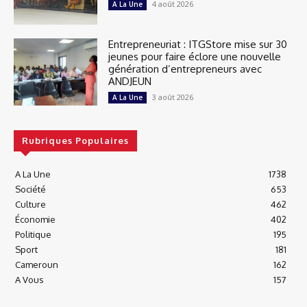
4 août 2026
A La Une
Entrepreneuriat : ITGStore mise sur 30
jeunes pour faire éclore une nouvelle
génération d’entrepreneurs avec
ANDJEUN
3 août 2026
A La Une
Rubriques Populaires
A La Une
1738
Société
653
Culture
462
Économie
402
Politique
195
Sport
181
Cameroun
162
A Vous
157