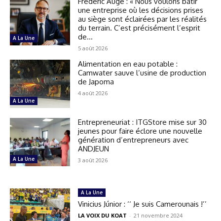
Frédéric Augé : « Nous voulons bâtir
une entreprise où les décisions prises
au siège sont éclairées par les réalités
du terrain. C’est précisément l’esprit
de...
A La Une
5 août 2026
Alimentation en eau potable :
Camwater sauve l’usine de production
de Japoma
4 août 2026
A La Une
Entrepreneuriat : ITGStore mise sur 30
jeunes pour faire éclore une nouvelle
génération d’entrepreneurs avec
ANDJEUN
A La Une
3 août 2026
A La Une
Vinicius Júnior : ‘‘ Je suis Camerounais !’’
LA VOIX DU KOAT
-
21 novembre 2024