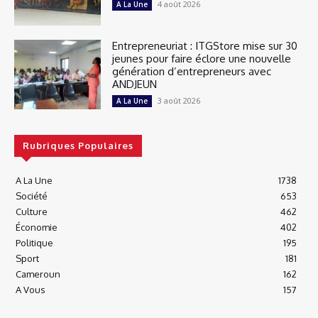
4 août 2026
A La Une
Entrepreneuriat : ITGStore mise sur 30
jeunes pour faire éclore une nouvelle
génération d’entrepreneurs avec
ANDJEUN
3 août 2026
A La Une
Rubriques Populaires
A La Une
1738
Société
653
Culture
462
Économie
402
Politique
195
Sport
181
Cameroun
162
A Vous
157