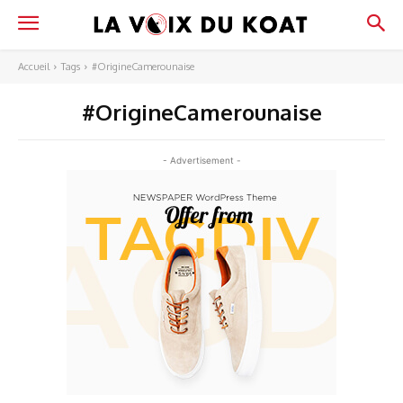
Accueil
Tags
#OrigineCamerounaise
#OrigineCamerounaise
- Advertisement -