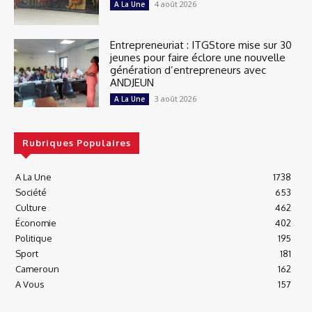
4 août 2026
A La Une
Entrepreneuriat : ITGStore mise sur 30
jeunes pour faire éclore une nouvelle
génération d’entrepreneurs avec
ANDJEUN
3 août 2026
A La Une
Rubriques Populaires
A La Une
1738
Société
653
Culture
462
Économie
402
Politique
195
Sport
181
Cameroun
162
A Vous
157