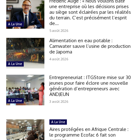
Frédéric Augé : « Nous voulons bâtir
une entreprise où les décisions prises
au siège sont éclairées par les réalités
du terrain. C’est précisément l’esprit
de...
A La Une
5 août 2026
Alimentation en eau potable :
Camwater sauve l’usine de production
de Japoma
4 août 2026
A La Une
Entrepreneuriat : ITGStore mise sur 30
jeunes pour faire éclore une nouvelle
génération d’entrepreneurs avec
ANDJEUN
A La Une
3 août 2026
A La Une
Aires protégées en Afrique Centrale :
le programme Ecofac 6 fait son