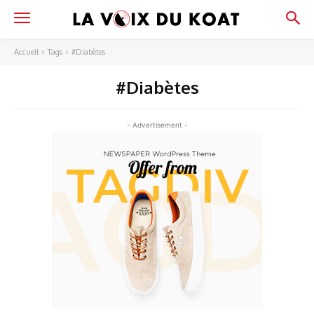
Accueil
Tags
#Diabètes
#Diabètes
- Advertisement -