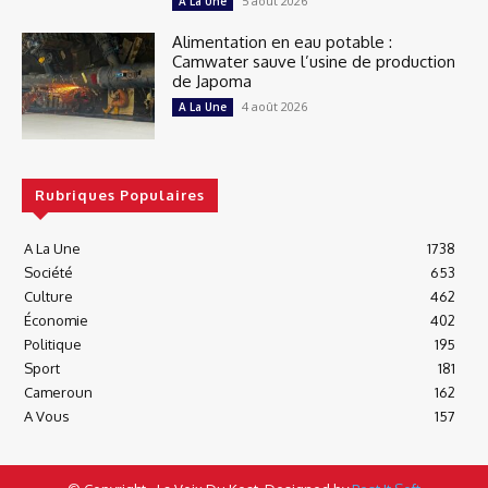
5 août 2026
A La Une
Alimentation en eau potable :
Camwater sauve l’usine de production
de Japoma
4 août 2026
A La Une
Rubriques Populaires
A La Une
1738
Société
653
Culture
462
Économie
402
Politique
195
Sport
181
Cameroun
162
A Vous
157