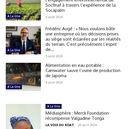
Socfinaf à travers l’expérience de la
Socapalm
A La Une
6 août 2026
Frédéric Augé : « Nous voulons bâtir
une entreprise où les décisions prises
au siège sont éclairées par les réalités
du terrain. C’est précisément l’esprit
de...
A La Une
5 août 2026
Alimentation en eau potable :
Camwater sauve l’usine de production
de Japoma
4 août 2026
A La Une
A La Une
Médiasphère : Merck Foundation
récompense Valgadine Tonga
LA VOIX DU KOAT
-
20 avril 2024