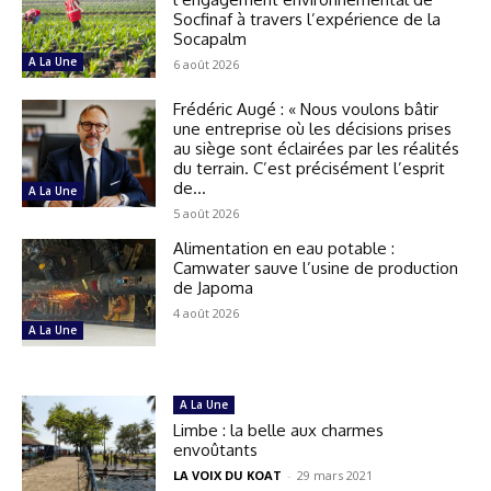
Socfinaf à travers l’expérience de la
Socapalm
A La Une
6 août 2026
Frédéric Augé : « Nous voulons bâtir
une entreprise où les décisions prises
au siège sont éclairées par les réalités
du terrain. C’est précisément l’esprit
de...
A La Une
5 août 2026
Alimentation en eau potable :
Camwater sauve l’usine de production
de Japoma
4 août 2026
A La Une
A La Une
Limbe : la belle aux charmes
envoûtants
LA VOIX DU KOAT
-
29 mars 2021