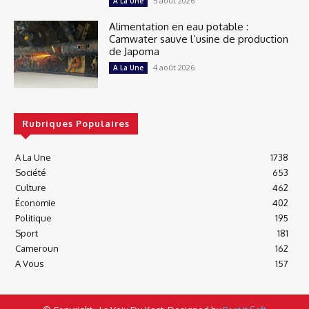
5 août 2026
A La Une
Alimentation en eau potable :
Camwater sauve l’usine de production
de Japoma
4 août 2026
A La Une
Rubriques Populaires
A La Une
1738
Société
653
Culture
462
Économie
402
Politique
195
Sport
181
Cameroun
162
A Vous
157